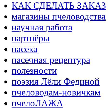
КАК СДЕЛАТЬ ЗАКАЗ
магазины пчеловодства
научная работа
партнёры
пасека
пасечная рецептура
полезности
поэзия Лёли Фединой
пчеловодам-новичкам
пчелоЛАЖА