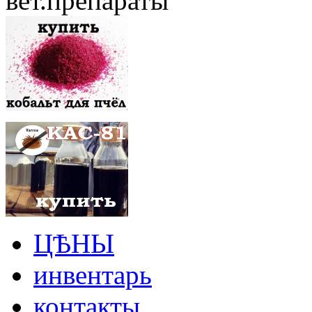
вет.препараты
ЦѢНЫ
инвентарь
контакты