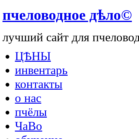
пчеловодное дѣло©
лучший сайт для пчелово
ЦѢНЫ
инвентарь
контакты
о нас
пчёлы
ЧаВо