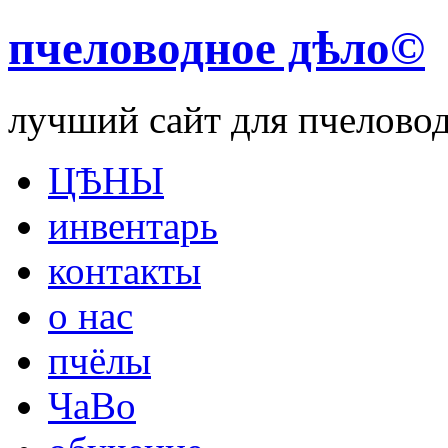
пчеловодное дѣло©
лучший сайт для пчелово
ЦѢНЫ
инвентарь
контакты
о нас
пчёлы
ЧаВо