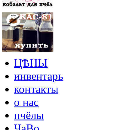
ЦѢНЫ
инвентарь
контакты
о нас
пчёлы
ЧаВо