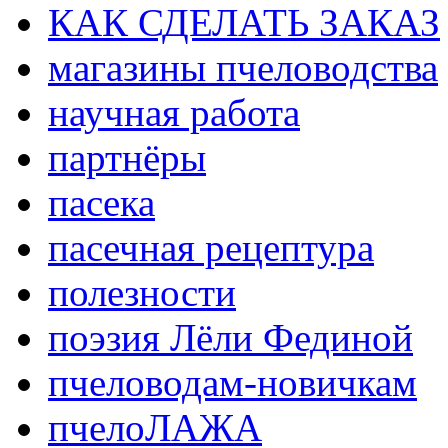
КАК СДЕЛАТЬ ЗАКАЗ
магазины пчеловодства
научная работа
партнёры
пасека
пасечная рецептура
полезности
поэзия Лёли Фединой
пчеловодам-новичкам
пчелоЛАЖА