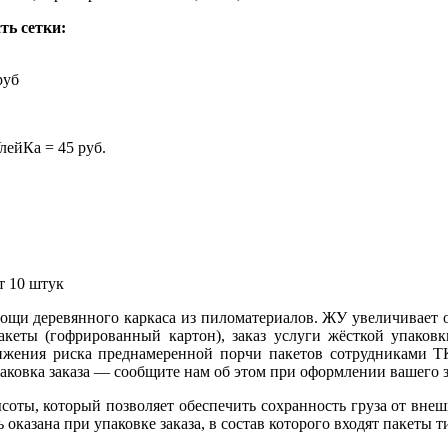
ть сетки:
руб
лейКа = 45 руб.
т 10 штук
щи деревянного каркаса из пиломатериалов. ЖУ увеличивает об
акеты (гофрированный картон), заказ услуги жёсткой упаков
нижения риска преднамеренной порчи пакетов сотрудниками ТК
паковка заказа — сообщите нам об этом при оформлении вашего з
оты, который позволяет обеспечить сохранность груза от вне
 оказана при упаковке заказа, в состав которого входят пакеты 