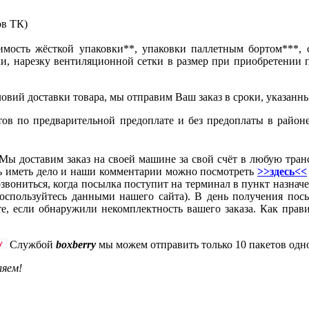
ов ТК)
димость жёсткой упаковки**, упаковки паллетным бортом***, 
ки, нарезку вентиляционной сетки в размер при приобретении 
ловий доставки товара, мы отправим Ваш заказ в сроки, указанн
тов по предварительной предоплате и без предоплаты в район
ы доставим заказ на своей машине за свой счёт в любую тран
ь иметь дело и наши комментарии можно посмотреть
>>здесь<<
звониться, когда посылка поступит на терминал в пункт назнач
воспользуйтесь данными нашего сайта). В день получения по
е, если обнаружили некомплектность вашего заказа. Как прави
Службой
boxberry
мы можем отправить только 10 пакетов одн
ляем!