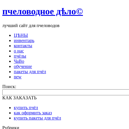
пчеловодное дѣло©
лучший сайт для пчеловодов
ЦѢНЫ
инвентарь
контакты
о нас
пчёлы
ЧаВо
обучение
пакеты для пчёл
new
Поиск:
КАК ЗАКАЗАТЬ
купить пчёл
как оформить заказ
купить пакеты для пчёл
Рубрики