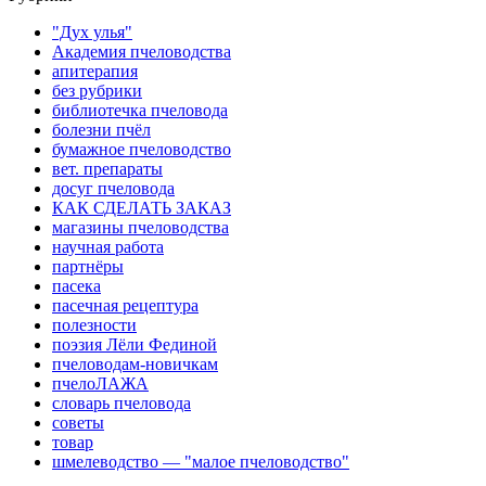
"Дух улья"
Академия пчеловодства
апитерапия
без рубрики
библиотечка пчеловода
болезни пчёл
бумажное пчеловодство
вет. препараты
досуг пчеловода
КАК СДЕЛАТЬ ЗАКАЗ
магазины пчеловодства
научная работа
партнёры
пасека
пасечная рецептура
полезности
поэзия Лёли Фединой
пчеловодам-новичкам
пчелоЛАЖА
словарь пчеловода
советы
товар
шмелеводство — "малое пчеловодство"