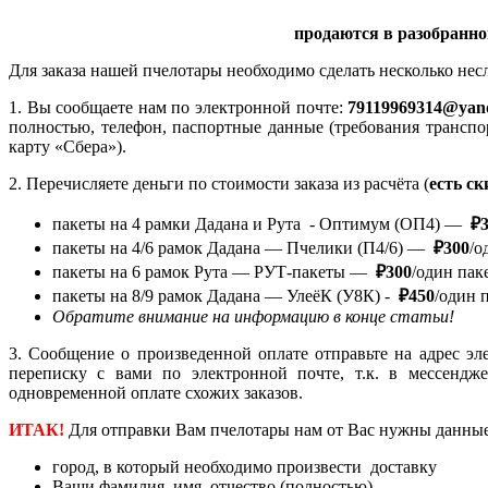
продаются в разобранно
Для заказа нашей пчелотары необходимо сделать несколько не
1. Вы сообщаете нам по электронной почте:
79119969314@yan
полностью, телефон, паспортные данные (требования транспо
карту «Сбера»).
2. Перечисляете деньги по стоимости заказа из расчёта (
есть с
пакеты на 4 рамки Дадана и Рута - Оптимум (ОП4) —
₽3
пакеты на 4/6 рамок Дадана — Пчелики (П4/6) —
₽300
/о
пакеты на 6 рамок Рута — РУТ-пакеты —
₽300
/один паке
пакеты на 8/9 рамок Дадана — УлеёК (У8К) -
₽450
/один п
Обратите внимание на информацию в конце статьи!
3. Сообщение о произведенной оплате отправьте на адрес э
переписку с вами по электронной почте, т.к. в мессендж
одновременной оплате схожих заказов.
ИТАК!
Для отправки Вам
пчелотары
нам от Вас нужны данные
город, в который необходимо произвести доставку
Ваши фамилия, имя, отчество (полностью)