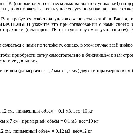
и ТК (напоминаем: есть несколько вариантов упаковки!) на де
вки, то вы можете заказать у нас услугу по упаковке вашего зака
и Вам требуется «жёсткая упаковка» пересылаемой в Ваш ад
БЯЗАТЕЛЬНО
укажите это при согласовании с нами своего 
з страховки (некоторые ТК страхуют груз «по умолчанию»). 
нт связаться с нами по телефону, однако, в этом случае всей ци
, чтобы приобрести сетку самостоятельно в ближайшем к вам стр
мости её доставки.
сеткой (размер ячеек 1,2 мм х 1,2 мм) двух типоразмеров (в см.)
х 12 см, примерный объём = 0,1 м3, вес=10 кг
 см х 7 см, примерный объём = 0,1 м3, вес=10 кг
12 см, примерный объём = 0,12 м3, вес=12 кг