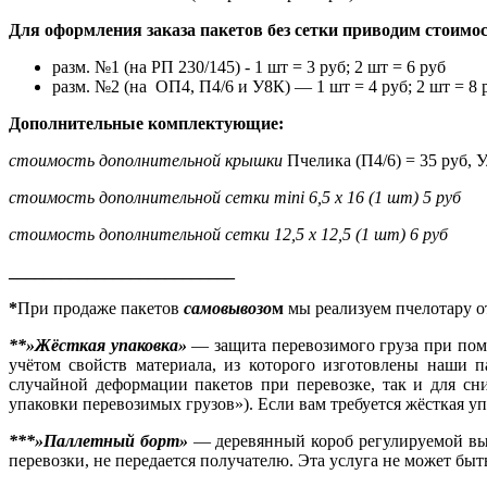
Для оформления заказа пакетов без сетки приводим стоимос
разм. №1 (на РП 230/145) - 1 шт = 3 руб; 2 шт = 6 руб
разм. №2 (на ОП4, П4/6 и У8К) — 1 шт = 4 руб; 2 шт = 8 
Дополнительные комплектующие:
стоимость дополнительной крышки
Пчелика (П4/6) = 35 руб, У
стоимость дополнительной сетки mini 6,5 х 16 (1 шт) 5 руб
стоимость дополнительной сетки 12,5 х 12,5 (1 шт) 6 руб
__________________________
*
При продаже пакетов
самовывозо
м
мы реализуем пчелотару о
**»Жёсткая упаковка»
— защита перевозимого груза при помо
учётом свойств материала, из которого изготовлены наши п
случайной деформации пакетов при перевозке, так и для с
упаковки перевозимых грузов»). Если вам требуется жёсткая у
***»Паллетный борт»
— деревянный короб регулируемой выс
перевозки, не передается получателю. Эта услуга не может быть