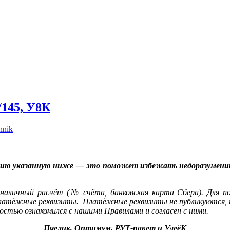
/145, У8К
hnik
ию указанную ниже — это поможет избежать недоразумений 
наличный расчёт (№ счёта, банковская карта Сбера). Для п
платёжные реквизиты. Платёжные реквизиты не публикуются, т.
стью ознакомился с нашими Правилами и согласен с ними.
Пчелик, Оптимум,
РУТ-пакет и УлеёК