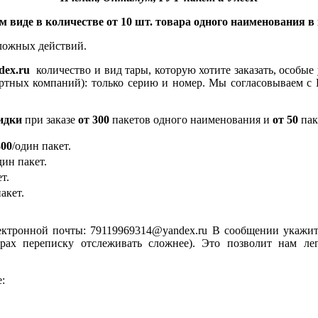
м виде в количестве от 10 шт. товара одного наименования в
сложных действий.
dex.ru
количество и вид тары, которую хотите заказать, особые 
ртных компаний): только серию и номер. Мы согласовываем с 
кидки
при заказе
от 300
пакетов одного наименования и
от 50
пак
00
/один пакет.
дин пакет.
т.
акет.
лектронной почты: 79119969314@yandex.ru В сообщении укажи
ерах переписку отслеживать сложнее). Это позволит нам л
: