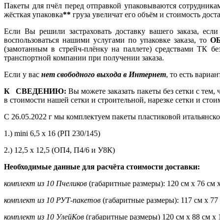
Пакеты для пчёл перед отправкой упаковываются сотрудникам
жёсткая упаковка
**
груза увеличат его объём и стоимость доста
Если Вы решили застраховать доставку вашего заказа, есл
воспользоваться нашими услугами по упаковке заказа, то
О
(замотанным в стрейч-плёнку на паллете) средствами ТК бе
транспортной компании при получении заказа.
Если у вас
нет свободного выхода в Интернет
, то есть вариа
К СВЕДЕНИЮ:
Вы можете заказать пакеты без сетки с тем
в стоимости нашей сетки и строительной, нарезке сетки и стои
С 26.05.2022 г мы комплектуем пакеты пластиковой итальянской 
1.) mini 6,5 х 16 (РП 230/145)
2.) 12,5 х 12,5 (ОП4, П4/6 и У8К)
Необходимые данные для расчёта стоимости доставки:
комплект из 10 Пчеликов
(габаритные размеры): 120 см х 76 см 
комплект из 10 РУТ-пакетов
(габаритные размеры): 117 см х 77
комплект из 10 УлейКов
(габаритные размеры) 120 см х 88 см х 