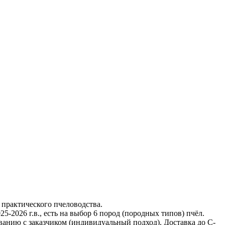
 практического пчеловодства.
-2026 г.в., есть на выбор 6 пород (породных типов) пчёл.
ванию с заказчиком (индивидуальный подход). Доставка до С-