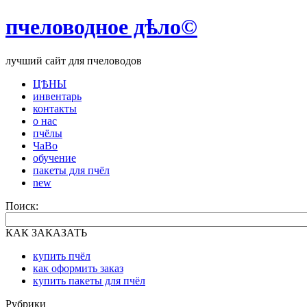
пчеловодное дѣло©
лучший сайт для пчеловодов
ЦѢНЫ
инвентарь
контакты
о нас
пчёлы
ЧаВо
обучение
пакеты для пчёл
new
Поиск:
КАК ЗАКАЗАТЬ
купить пчёл
как оформить заказ
купить пакеты для пчёл
Рубрики