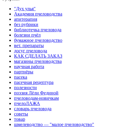
"Дух улья"
Академия пчеловодства
апитерапия
без рубрики
библиотечка пчеловода
болезни пчёл
бумажное пчеловодство
вет. препараты
досуг пчеловода
КАК СДЕЛАТЬ ЗАКАЗ
магазины пчеловодства
научная работа
партнёры
пасека
пасечная рецептура
полезности
поэзия Лёли Фединой
пчеловодам-новичкам
пчелоЛАЖА
словарь пчеловода
советы
товар
шмелеводство — "малое пчеловодство"