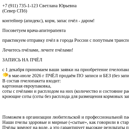
+7 (911) 735-1-123 Светлана Юрьевна
(Север СПб)
контейнер (апидекс), корм, запас пчёл - даром!
Посоветуем врача-апитерапевта
практикуем отправку пчёл в города России с попутным трансп
Лечитесь пчёлами, лечите пчёлами!
ЗАПИСЬ НА ПЧЁЛ
с 1 декабря принимаем ваши заявки на приобретение пчелопак
в мае-июле 2026 г ПЧЁЛ продаём ПО записи и БЕЗ (без запи
В состав пчелопакета входит:
картонная евроупаковка,
соты с пчёлами и расплодом на них (количество и состояние ра
кроющие соты (соты без расплода для размещения кормовых за
Поможем в организации любительской и профессиональной па
Наши пчелы здоровые и мирные («сытые», как говорили в стари
Пчёлы зимуют на воле, а это гарантирует высокие результаты 