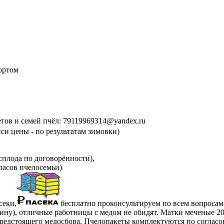
ортом
етов и семей пчёл: 79119969314@yandex.ru
си цены - по результатам зимовки)
сплода по договорённости),
пасов пчелосемьи)
секи,
бесплатно проконсультируем по всем вопросам
ну), отличные работницы с медом не обидят. Матки меченые 2025
предстоящего медосбора. Пчелопакеты комплектуются по согласо