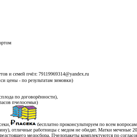
ортом
етов и семей пчёл: 79119969314@yandex.ru
си цены - по результатам зимовки)
сплода по договорённости),
пасов пчелосемьи)
секи,
бесплатно проконсультируем по всем вопросам
ну), отличные работницы с медом не обидят. Матки меченые 2025
предстоящего медосбора. Пчелопакеты комплектуются по согласо