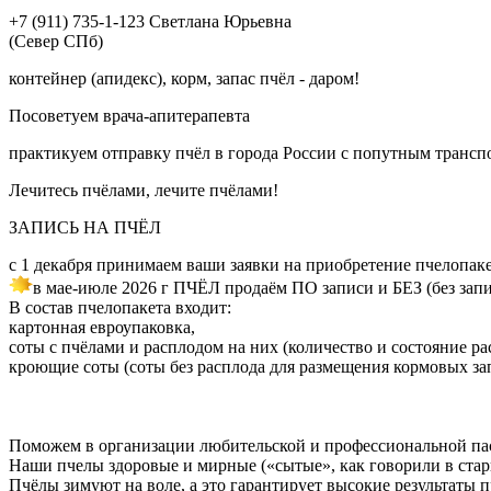
+7 (911) 735-1-123 Светлана Юрьевна
(Север СПб)
контейнер (апидекс), корм, запас пчёл - даром!
Посоветуем врача-апитерапевта
практикуем отправку пчёл в города России с попутным трансп
Лечитесь пчёлами, лечите пчёлами!
ЗАПИСЬ НА ПЧЁЛ
с 1 декабря принимаем ваши заявки на приобретение пчелопак
в мае-июле 2026 г ПЧЁЛ продаём ПО записи и БЕЗ (без запи
В состав пчелопакета входит:
картонная евроупаковка,
соты с пчёлами и расплодом на них (количество и состояние ра
кроющие соты (соты без расплода для размещения кормовых за
Поможем в организации любительской и профессиональной па
Наши пчелы здоровые и мирные («сытые», как говорили в стари
Пчёлы зимуют на воле, а это гарантирует высокие результаты 