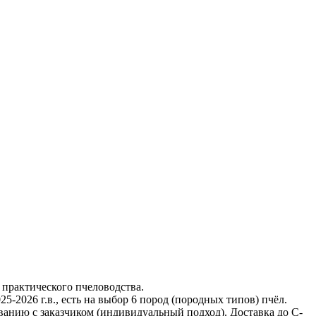
 практического пчеловодства.
-2026 г.в., есть на выбор 6 пород (породных типов) пчёл.
ванию с заказчиком (индивидуальный подход). Доставка до С-