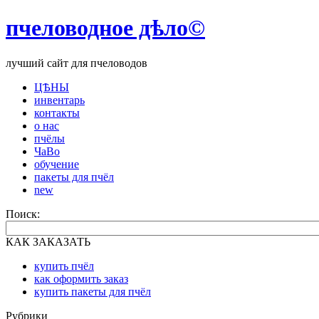
пчеловодное дѣло©
лучший сайт для пчеловодов
ЦѢНЫ
инвентарь
контакты
о нас
пчёлы
ЧаВо
обучение
пакеты для пчёл
new
Поиск:
КАК ЗАКАЗАТЬ
купить пчёл
как оформить заказ
купить пакеты для пчёл
Рубрики