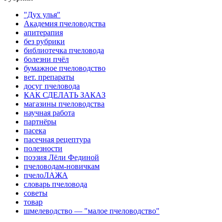
"Дух улья"
Академия пчеловодства
апитерапия
без рубрики
библиотечка пчеловода
болезни пчёл
бумажное пчеловодство
вет. препараты
досуг пчеловода
КАК СДЕЛАТЬ ЗАКАЗ
магазины пчеловодства
научная работа
партнёры
пасека
пасечная рецептура
полезности
поэзия Лёли Фединой
пчеловодам-новичкам
пчелоЛАЖА
словарь пчеловода
советы
товар
шмелеводство — "малое пчеловодство"