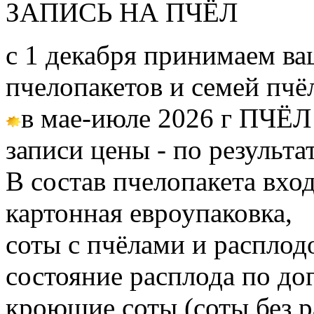
ЗАПИСЬ НА ПЧЁЛ
с 1 декабря принимаем ва
пчелопакетов и семей пч
в мае-июле 2026 г ПЧЁЛ
записи цены - по результа
В состав пчелопакета вход
картонная евроупаковка,
соты с пчёлами и расплод
состояние расплода по до
кроющие соты (соты без 