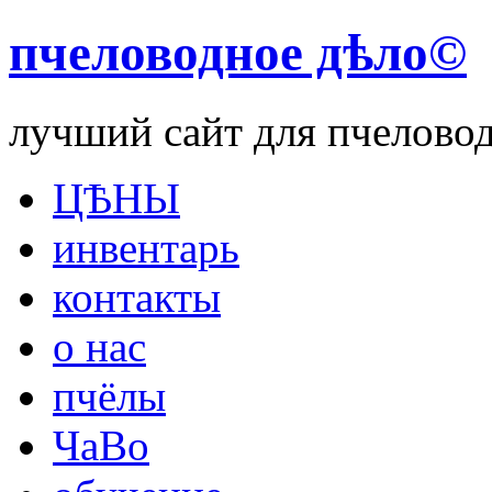
пчеловодное дѣло©
лучший сайт для пчелово
ЦѢНЫ
инвентарь
контакты
о нас
пчёлы
ЧаВо