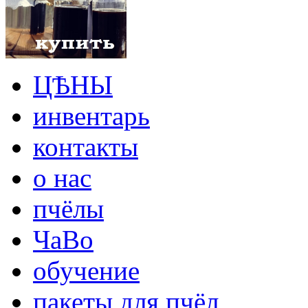
ЦѢНЫ
инвентарь
контакты
о нас
пчёлы
ЧаВо
обучение
пакеты для пчёл