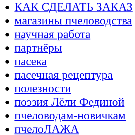
КАК СДЕЛАТЬ ЗАКАЗ
магазины пчеловодства
научная работа
партнёры
пасека
пасечная рецептура
полезности
поэзия Лёли Фединой
пчеловодам-новичкам
пчелоЛАЖА