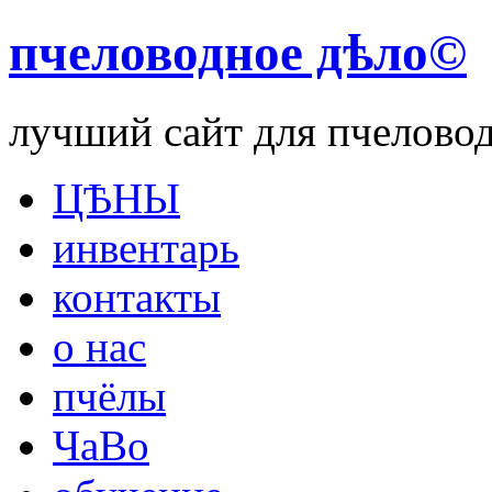
пчеловодное дѣло©
лучший сайт для пчелово
ЦѢНЫ
инвентарь
контакты
о нас
пчёлы
ЧаВо