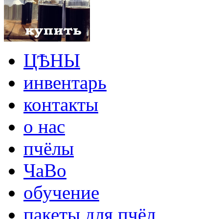
ЦѢНЫ
инвентарь
контакты
о нас
пчёлы
ЧаВо
обучение
пакеты для пчёл