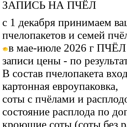
ЗАПИСЬ НА ПЧЁЛ
с 1 декабря принимаем ва
пчелопакетов и семей пч
в мае-июле 2026 г ПЧЁЛ
записи цены - по результа
В состав пчелопакета вход
картонная евроупаковка,
соты с пчёлами и расплод
состояние расплода по до
кроющие соты (соты без 