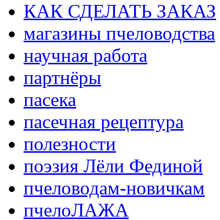
КАК СДЕЛАТЬ ЗАКАЗ
магазины пчеловодства
научная работа
партнёры
пасека
пасечная рецептура
полезности
поэзия Лёли Фединой
пчеловодам-новичкам
пчелоЛАЖА