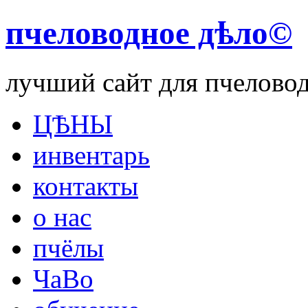
пчеловодное дѣло©
лучший сайт для пчелово
ЦѢНЫ
инвентарь
контакты
о нас
пчёлы
ЧаВо