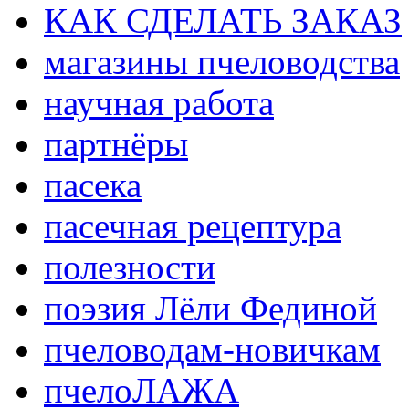
КАК СДЕЛАТЬ ЗАКАЗ
магазины пчеловодства
научная работа
партнёры
пасека
пасечная рецептура
полезности
поэзия Лёли Фединой
пчеловодам-новичкам
пчелоЛАЖА