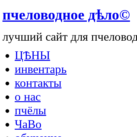
пчеловодное дѣло©
лучший сайт для пчелово
ЦѢНЫ
инвентарь
контакты
о нас
пчёлы
ЧаВо