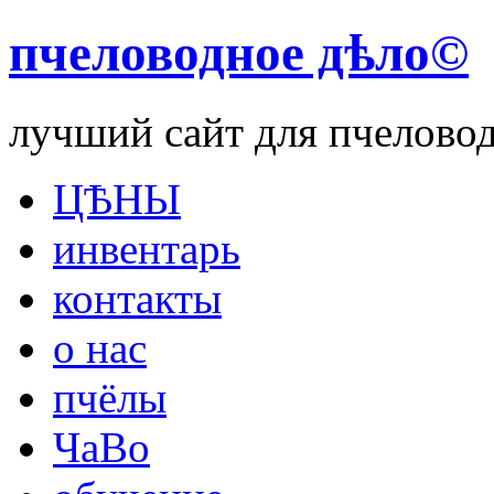
пчеловодное дѣло©
лучший сайт для пчелово
ЦѢНЫ
инвентарь
контакты
о нас
пчёлы
ЧаВо