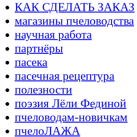
КАК СДЕЛАТЬ ЗАКАЗ
магазины пчеловодства
научная работа
партнёры
пасека
пасечная рецептура
полезности
поэзия Лёли Фединой
пчеловодам-новичкам
пчелоЛАЖА