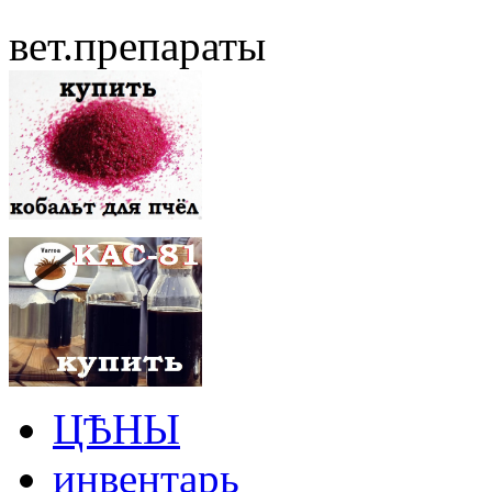
вет.препараты
ЦѢНЫ
инвентарь