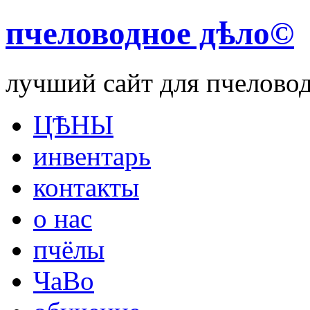
пчеловодное дѣло©
лучший сайт для пчелово
ЦѢНЫ
инвентарь
контакты
о нас
пчёлы
ЧаВо