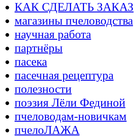
КАК СДЕЛАТЬ ЗАКАЗ
магазины пчеловодства
научная работа
партнёры
пасека
пасечная рецептура
полезности
поэзия Лёли Фединой
пчеловодам-новичкам
пчелоЛАЖА