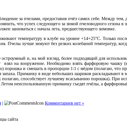
людение за пчелами, предоставив пчёл самих себе. Между тем, д
нить, что успех следующего за зимой пчеловодного сезона в зн
лжен заниматься с начала лета, предшествующего зимовке.
рживают температуру в клубе на уровне +14+25°С. Только после
вня. Пчелы лучше зимуют без резких колебаний температур, когда
 остроумный и, на мой взгляд, более подходящий для использов
пт взял на вооружение. Необходимо взять фарфоровую чашку (
ого) порошка и смешать в пропорции 1:1 с мёдом (полагаю, что 
я запаха. Приманку в виде небольших шариков раскладывают в 
как полагаю, способствует лучшему всасыванию порошка). При ис
 Летом неиспользованную приманку съедят пчёлы, а фарфоровый
м
|
Комментариев нет »
ицы сайта