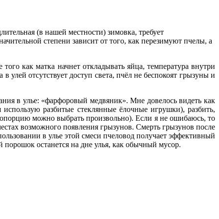
лительная (в нашей местности) зимовка, требует
ачительной степени зависит от того, как перезимуют пчелы, а
 того как матка начнет откладывать яйца, температура внутри
 в улей отсутствует доступ света, пчёл не беспокоят грызуны и
ания в улье: «фарфоровый медвяник». Мне довелось видеть как
я использую разбитые стеклянные ёлочные игрушки), разбить,
пропорцию можно выбрать произвольно). Если я не ошибаюсь, то
местах возможного появления грызунов. Смерть грызунов после
пользовании в улье этой смеси пчеловод получает эффективный
 порошок останется на дне улья, как обычный мусор.