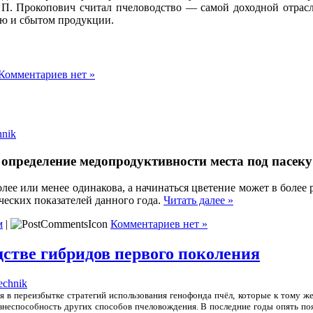
 П. Прокопович считал пчеловодство — самой доходной отрасль
ью и сбытом продукции.
Комментариев нет »
hnik
определение медопродуктивности места под пасеку
олее или менее одинакова, а начинаться цветение может в более
ческих показателей данного года.
Читать далее »
м
|
Комментариев нет »
стве гибридов первого поколения
echnik
 в переизбытке стратегий использования генофонда пчёл, которые к тому же 
изнеспособность других способов пчеловождения. В последние годы опять поя