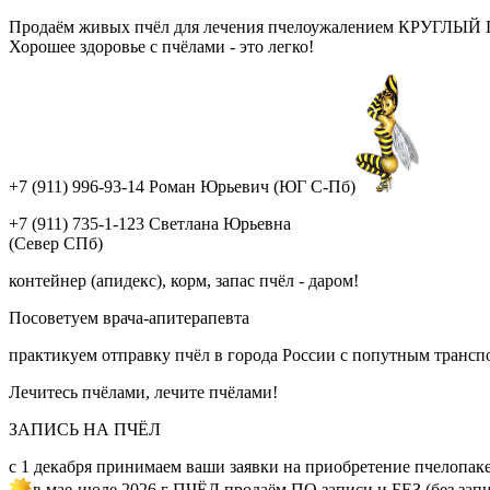
Продаём живых пчёл для лечения пчелоужалением КРУГЛЫЙ ГОД!
Хорошее здоровье с пчёлами - это легко!
+7 (911) 996-93-14 Роман Юрьевич (ЮГ С-Пб)
+7 (911) 735-1-123 Светлана Юрьевна
(Север СПб)
контейнер (апидекс), корм, запас пчёл - даром!
Посоветуем врача-апитерапевта
практикуем отправку пчёл в города России с попутным трансп
Лечитесь пчёлами, лечите пчёлами!
ЗАПИСЬ НА ПЧЁЛ
с 1 декабря принимаем ваши заявки на приобретение пчелопак
в мае-июле 2026 г ПЧЁЛ продаём ПО записи и БЕЗ (без запи