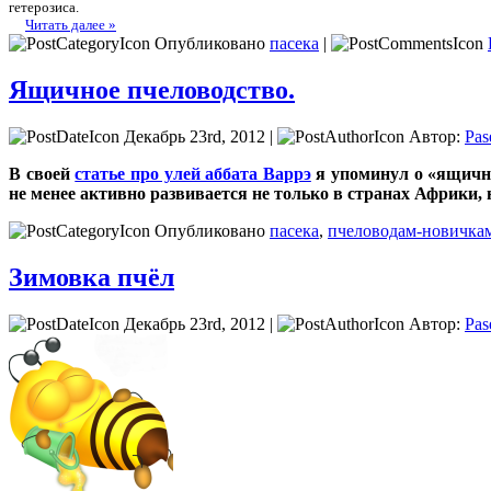
гетерозиса.
Читать далее »
Опубликовано
пасека
|
Ящичное пчеловодство.
Декабрь 23rd, 2012 |
Автор:
Pas
В своей
статье про улей аббата Варрэ
я упоминул о «ящично
не менее активно развивается не только в странах Африки, 
Опубликовано
пасека
,
пчеловодам-новичка
Зимовка пчёл
Декабрь 23rd, 2012 |
Автор:
Pas