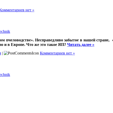
Комментариев нет »
echnik
м пчеловодстве». Несправедливо забытое в нашей стране, «
но и в Европе. Что же это такое ЯП?
Читать далее »
м
|
Комментариев нет »
echnik