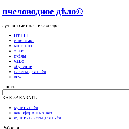
пчеловодное дѣло©
лучший сайт для пчеловодов
ЦѢНЫ
инвентарь
контакты
о нас
пчёлы
ЧаВо
обучение
пакеты для пчёл
new
Поиск:
КАК ЗАКАЗАТЬ
купить пчёл
как оформить заказ
купить пакеты для пчёл
Рубрики