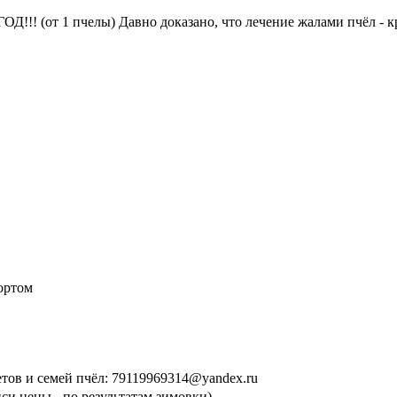
!! (от 1 пчелы) Давно доказано, что лечение жалами пчёл - к
ортом
етов и семей пчёл: 79119969314@yandex.ru
си цены - по результатам зимовки)