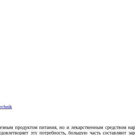
echnik
полезным продуктом питания, но и лекарственным средством н
довлетворяет эту потребность, большую часть составляют за