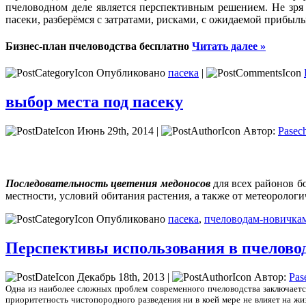
пчеловодном деле является перспективным решением. Не зря
пасеки, разберёмся с затратами, рисками, с ожидаемой прибыл
Бизнес-план пчеловодства бесплатно
Читать далее »
Опубликовано
пасека
|
выбор места под пасеку
Июнь 29th, 2014 |
Автор:
Pasec
Последовательность цветения медоносов
для всех районов б
местности, условий обитания растения, а также от метеорологи
Опубликовано
пасека
,
пчеловодам-новичка
Перспективы использования в пчеловод
Декабрь 18th, 2013 |
Автор:
Pas
Одна из наиболее сложных проблем современного пчеловодства заключается
приоритетность чистопородного разведения ни в коей мере не влияет на ж