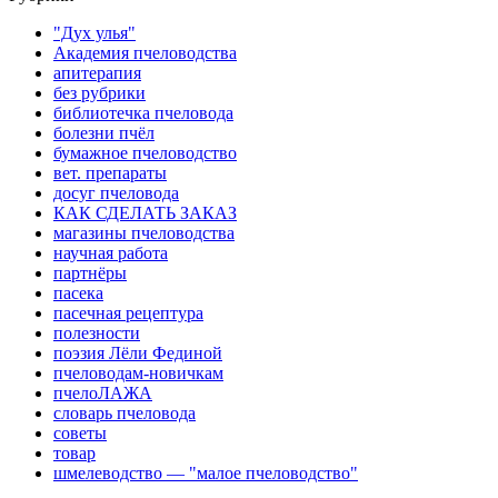
"Дух улья"
Академия пчеловодства
апитерапия
без рубрики
библиотечка пчеловода
болезни пчёл
бумажное пчеловодство
вет. препараты
досуг пчеловода
КАК СДЕЛАТЬ ЗАКАЗ
магазины пчеловодства
научная работа
партнёры
пасека
пасечная рецептура
полезности
поэзия Лёли Фединой
пчеловодам-новичкам
пчелоЛАЖА
словарь пчеловода
советы
товар
шмелеводство — "малое пчеловодство"