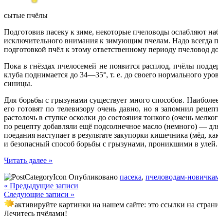
сытые пчёлы
Подготовив пасеку к зиме, некоторые пчеловоды ослабляют наб
исключительного внимания к зимующим пчелам. Надо всегда пом
подготовкой пчёл к этому ответственному периоду пчеловод до
Пока в гнёздах пчелосемей не появится расплод, пчёлы подде
клуба поднимается до 34—35°, т. е. до своего нормального уро
синицы.
Для борьбы с грызунами существует много способов. Наиболее
его готовят по телевизору очень давно, но я запомнил реце
растолочь в ступке осколки до состояния тонкого (очень мелк
по рецепту добавляли ещё подсолнечное масло (немного) — дл
поедания наступает в результате закупорки кишечника (мёд, 
и безопасный способ борьбы с грызунами, проникшими в улей.
Читать далее »
Опубликовано
пасека
,
пчеловодам-новичка
« Предыдущие записи
Следующие записи »
активируйте картинки на нашем сайте: это ссылки на стран
Лечитесь пчёлами!