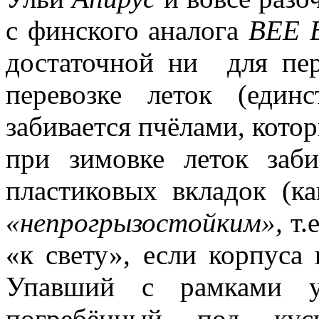
с финского аналога
BEE 
достаточной ни для пер
перевозке леток (един
забивается пчёлами, котор
при зимовке леток заби
пластиковых вкладок (к
«непрогрызостойким»,
т.
«к свету», если корпуса 
Упавший с рамками ул
погребённый под к