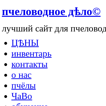
пчеловодное дѣло©
лучший сайт для пчелово
ЦѢНЫ
инвентарь
контакты
о нас
пчёлы
ЧаВо