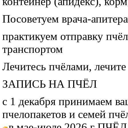
контейнер (апидекс), корм,
Посоветуем врача-апитера
практикуем отправку пчёл
транспортом
Лечитесь пчёлами, лечите
ЗАПИСЬ НА ПЧЁЛ
с 1 декабря принимаем ва
пчелопакетов и семей пч
в мае-июле 2026 г ПЧЁЛ