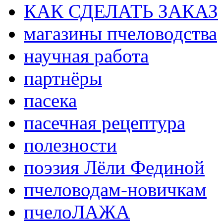
КАК СДЕЛАТЬ ЗАКАЗ
магазины пчеловодства
научная работа
партнёры
пасека
пасечная рецептура
полезности
поэзия Лёли Фединой
пчеловодам-новичкам
пчелоЛАЖА