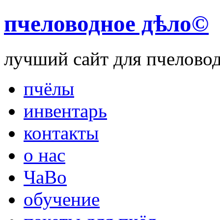
пчеловодное дѣло©
лучший сайт для пчелово
пчёлы
инвентарь
контакты
о нас
ЧаВо
обучение