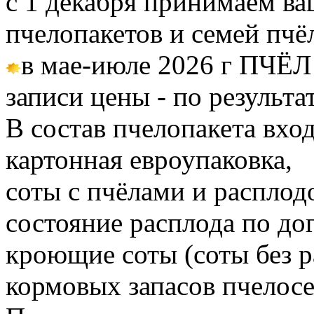
с 1 декабря принимаем ва
пчелопакетов и семей пч
в мае-июле 2026 г ПЧЁЛ
записи цены - по результа
В состав пчелопакета вход
картонная евроупаковка,
соты с пчёлами и расплод
состояние расплода по до
кроющие соты (соты без 
кормовых запасов пчелос