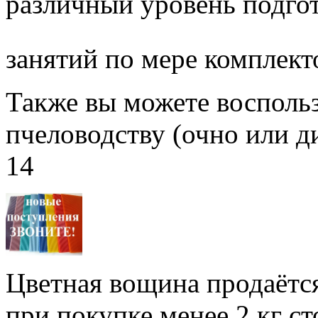
различный уровень подго
занятий по мере комплект
Также вы можете воспольз
пчеловодству (очно или д
14
Цветная вощина продаётся
при покупке менее 2 кг с