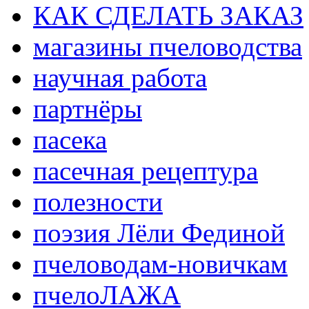
КАК СДЕЛАТЬ ЗАКАЗ
магазины пчеловодства
научная работа
партнёры
пасека
пасечная рецептура
полезности
поэзия Лёли Фединой
пчеловодам-новичкам
пчелоЛАЖА