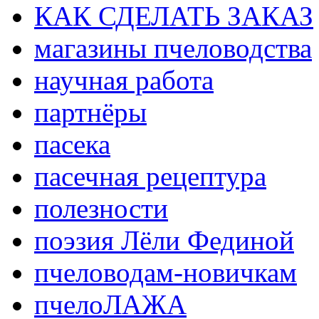
КАК СДЕЛАТЬ ЗАКАЗ
магазины пчеловодства
научная работа
партнёры
пасека
пасечная рецептура
полезности
поэзия Лёли Фединой
пчеловодам-новичкам
пчелоЛАЖА