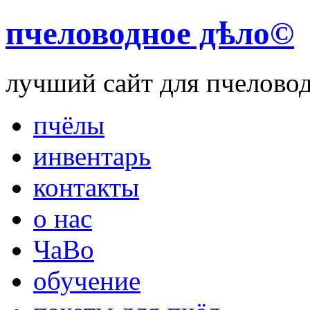
пчеловодное дѣло©
лучший сайт для пчелово
пчёлы
инвентарь
контакты
о нас
ЧаВо
обучение