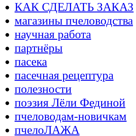
КАК СДЕЛАТЬ ЗАКАЗ
магазины пчеловодства
научная работа
партнёры
пасека
пасечная рецептура
полезности
поэзия Лёли Фединой
пчеловодам-новичкам
пчелоЛАЖА