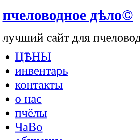
пчеловодное дѣло©
лучший сайт для пчелово
ЦѢНЫ
инвентарь
контакты
о нас
пчёлы
ЧаВо