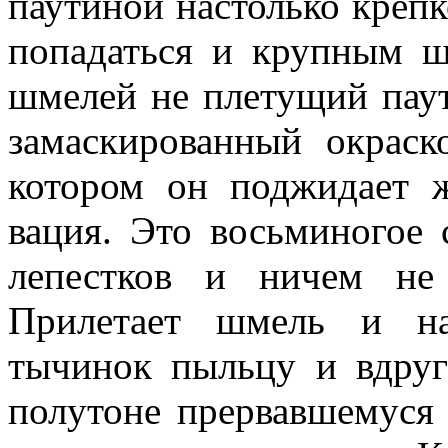
паутиной настолько крепк
попадаться и крупным ш
шмелей не плетущий паут
замаскированный окраск
котором он поджидает ж
вация. Это восьминогое
лепестков и ничем не 
Прилетает шмель и на
тычинок пыльцу и вдру
полутоне прервавшемуся