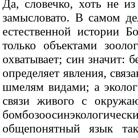
Да, словечко, хоть не и
замысловато. В самом де
естественной истории Бо
только объектами зооло
охватывает; син значит: б
определяет явления, связ
шмелям видами; а эколог
связи живого с окружа
бомбозоосинэкологич
общепонятный язык та