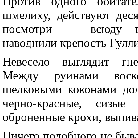
Против одного обитат
шмелиху, действуют деся
посмотри — всюду ви
наводнили крепость Гулли
Невесело выглядит гне
Между руинами воск
шелковыми коконами до
черно-красные, сизы
оброненные крохи, выпив
Ничего подобного не быва