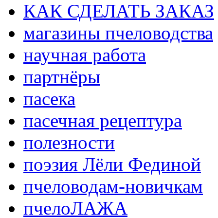
КАК СДЕЛАТЬ ЗАКАЗ
магазины пчеловодства
научная работа
партнёры
пасека
пасечная рецептура
полезности
поэзия Лёли Фединой
пчеловодам-новичкам
пчелоЛАЖА