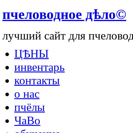
пчеловодное дѣло©
лучший сайт для пчелово
ЦѢНЫ
инвентарь
контакты
о нас
пчёлы
ЧаВо