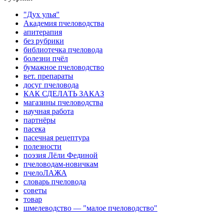
"Дух улья"
Академия пчеловодства
апитерапия
без рубрики
библиотечка пчеловода
болезни пчёл
бумажное пчеловодство
вет. препараты
досуг пчеловода
КАК СДЕЛАТЬ ЗАКАЗ
магазины пчеловодства
научная работа
партнёры
пасека
пасечная рецептура
полезности
поэзия Лёли Фединой
пчеловодам-новичкам
пчелоЛАЖА
словарь пчеловода
советы
товар
шмелеводство — "малое пчеловодство"