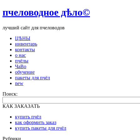
пчеловодное дѣло©
лучший сайт для пчеловодов
ЦѢНЫ
инвентарь
контакты
о нас
пчёлы
ЧаВо
обучение
пакеты для пчёл
new
Поиск:
КАК ЗАКАЗАТЬ
купить пчёл
как оформить заказ
купить пакеты для пчёл
Рубрики