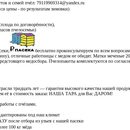
етов и семей пчёл: 79119969314@yandex.ru
си цены - по результатам зимовки)
сплода по договорённости),
пасов пчелосемьи)
секи,
бесплатно проконсультируем по всем вопросам
ну), отличные работницы с медом не обидят. Матки меченые 2025
предстоящего медосбора. Пчелопакеты комплектуются по согласо
расли тридцать лет — гарантия высокого качества нашей проду
ючаем её в стоимость заказа: НАША ТАРА для Вас ДАРОМ!
работы с пчёлами.
птированы под наш климат
 после отбора из ульев с нашей пасеки
ее 100 кг мёда