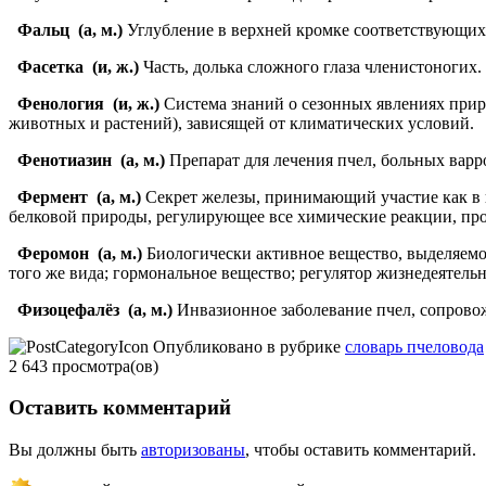
Фальц
(а, м.)
Углубление в верхней кромке соответствующих 
Фасетка
(и, ж.)
Часть, долька сложного глаза членистоногих.
Фенология
(и, ж.)
Система знаний о сезонных явлениях прир
животных и растений), зависящей от климатических условий.
Фенотиазин
(а, м.)
Препарат для лечения пчел, больных варро
Фермент
(а, м.)
Секрет железы, принимающий участие как в п
белковой природы, регулирующее все химические реакции, пр
Феромон
(а, м.)
Биологически активное вещество, выделяем
того же вида; гормональное вещество; регулятор жизнедеятель
Физоцефалёз
(а, м.)
Инвазионное заболевание пчел, сопрово
Опубликовано в рубрике
словарь пчеловода
2 643 просмотра(ов)
Оставить комментарий
Вы должны быть
авторизованы
, чтобы оставить комментарий.