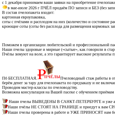
с 1 декабря принимаем ваши заявки на приобретение пчелопак
в мае-июле 2026 г ПЧЁЛ продаём ПО записи и БЕЗ (без запи
В состав пчелопакета входит:
картонная евроупаковка,
соты с пчёлами и расплодом на них (количество и состояние ра
кроющие соты (соты без расплода для размещения кормовых за
Поможем в организации любительской и профессиональной па
Наши пчелы здоровые и мирные («сытые», как говорили в стари
Пчёлы зимуют на воле, а это гарантирует высокие результаты 
Пб БЕСПЛАТНАЯ.
Пчеловодный стаж работы в от
берём денег за тару для пчелопакета по предзаказу и не вкл
Проводим мастер-классы по пчеловодству.
Возможна консультация на Вашей пасеке с обучением приёмам 
Наши пчелы ВЫВЕДЕНЫ В САНКТ-ПЕТЕРБУРГЕ и уже ада
Наши пчёлы НЕ СТОЯТ НА ГРАНИЦЕ и приедут к вам СРАЗУ
Наши пчелы проверены в работе и УЖЕ ПРИНОСЯТ нам бол