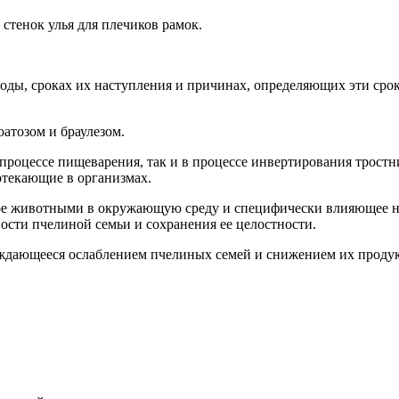
стенок улья для плечиков рамок.
оды, сроках их наступления и причинах, определяющих эти срок
атозом и браулезом.
роцессе пищеварения, так и в процессе инвертирования тростни
отекающие в организмах.
ое животными в окружающую среду и специфически влияющее на
ности пчелиной семьи и сохранения ее целостности.
ждающееся ослаблением пчелиных семей и снижением их продукт