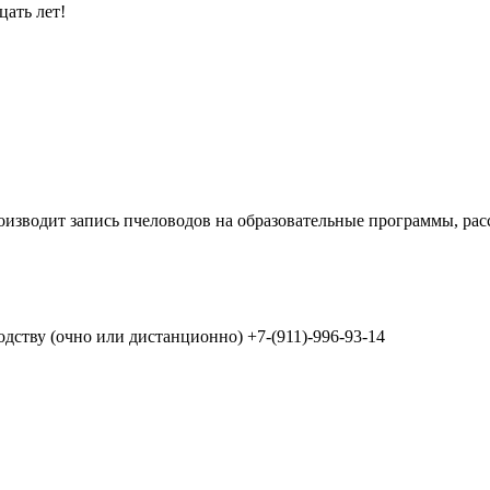
цать лет!
оизводит запись пчеловодов на образовательные программы, ра
дству (очно или дистанционно) +7-(911)-996-93-14