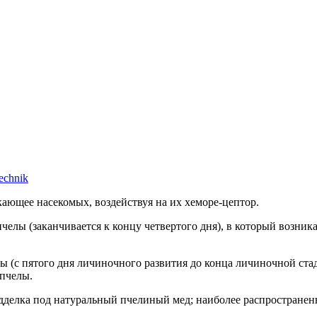
echnik
ающее насекомых, воздействуя на их хеморе-цептор.
челы (заканчивается к концу четвертого дня), в который возни
 (с пятого дня личиночного развития до конца личиночной стади
пчелы.
делка под натуральный пчелиный мед; наиболее распространен