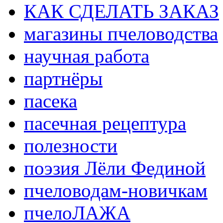
КАК СДЕЛАТЬ ЗАКАЗ
магазины пчеловодства
научная работа
партнёры
пасека
пасечная рецептура
полезности
поэзия Лёли Фединой
пчеловодам-новичкам
пчелоЛАЖА