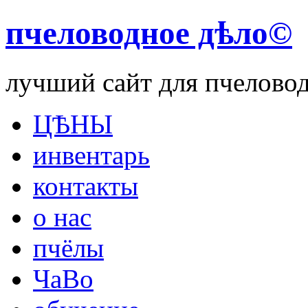
пчеловодное дѣло©
лучший сайт для пчелово
ЦѢНЫ
инвентарь
контакты
о нас
пчёлы
ЧаВо