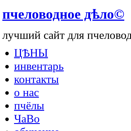
пчеловодное дѣло©
лучший сайт для пчелово
ЦѢНЫ
инвентарь
контакты
о нас
пчёлы
ЧаВо