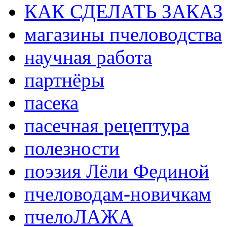
КАК СДЕЛАТЬ ЗАКАЗ
магазины пчеловодства
научная работа
партнёры
пасека
пасечная рецептура
полезности
поэзия Лёли Фединой
пчеловодам-новичкам
пчелоЛАЖА