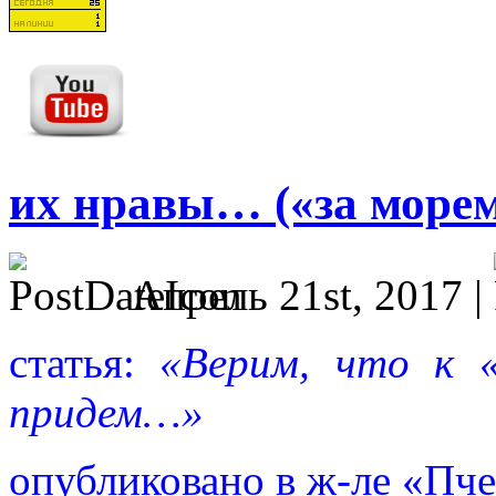
их нравы… («за море
Апрель 21st, 2017 |
статья:
«Верим, что к «
придем…»
опубликовано в ж-ле «Пче