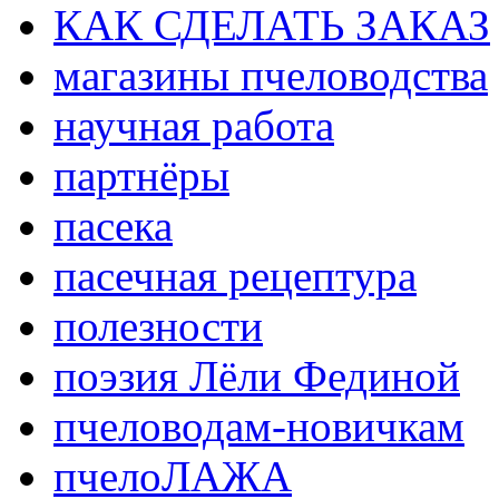
КАК СДЕЛАТЬ ЗАКАЗ
магазины пчеловодства
научная работа
партнёры
пасека
пасечная рецептура
полезности
поэзия Лёли Фединой
пчеловодам-новичкам
пчелоЛАЖА