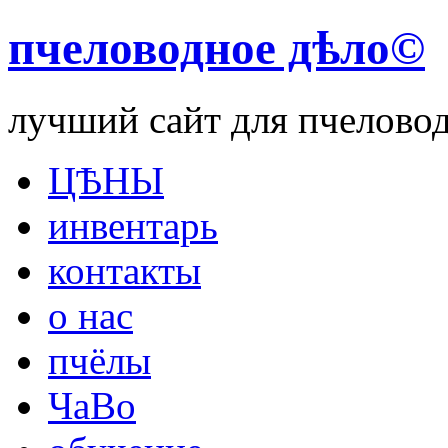
пчеловодное дѣло©
лучший сайт для пчелово
ЦѢНЫ
инвентарь
контакты
о нас
пчёлы
ЧаВо