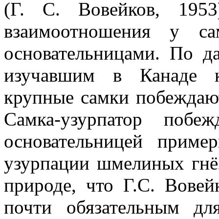
(Г. С. Вовейков, 1953
взаимоотношения у са
основательницами. По да
изучавшим в Канаде к
крупные самки побеждают
Самка-узурпатор побе
основательницей приме
узурпации шмелиных гнёз
природе, что Г.С. Вовей
почти обязательным дл