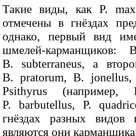
Такие виды, как P. maxil
отмечены в гнёздах пре
однако, первый вид име
шмелей-карманщиков: B.
B. subterraneus, а вто
B. pratorum, B. jonellus
Psithyrus (например, P
P. barbutellus, P. quadr
гнёздах разных видов 
являются они карманщика