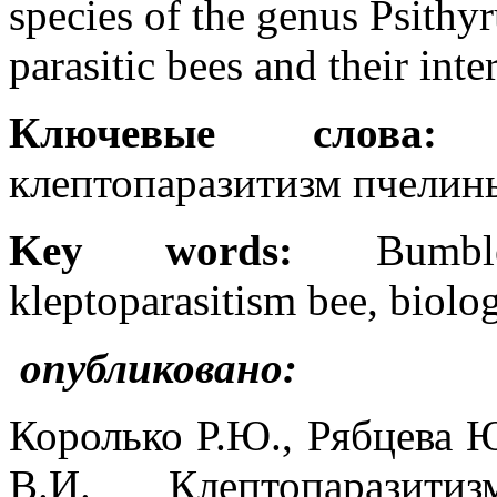
species of the genus Psithyr
parasitic bees and their inte
Ключевые слова:
ш
клептопаразитизм пчелин
Key words:
Bumble-b
kleptoparasitism bee, biol
опубликовано:
Королько Р.Ю., Рябцева 
В.И. Клептопарази