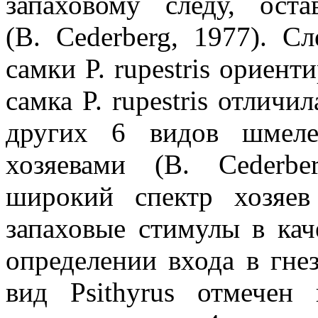
запаховому следу, ост
(B. Cederberg, 1977). 
самки P. rupestris ориен
самка P. rupestris отличил
других 6 видов шмеле
хозяевами (B. Cederb
широкий спектр хозяев 
запаховые стимулы в кач
определении входа в гнез
вид Psithyrus отмечен