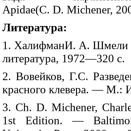
Apidae(C. D. Michener, 20
Литература:
1.
ХалифманИ. А.
Шмели 
литература, 1972—320 с.
2. Вовейков, Г.С. Разве
красного клевера. — М.: 
3.
Ch. D. Michener,
Charl
1st Edition. — Baltimo