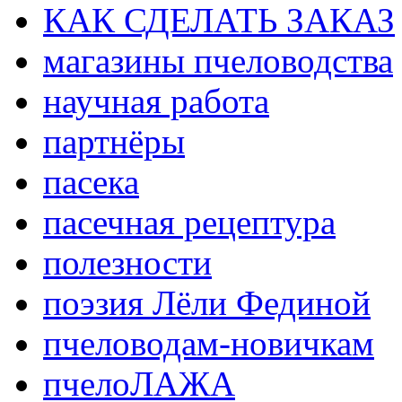
КАК СДЕЛАТЬ ЗАКАЗ
магазины пчеловодства
научная работа
партнёры
пасека
пасечная рецептура
полезности
поэзия Лёли Фединой
пчеловодам-новичкам
пчелоЛАЖА