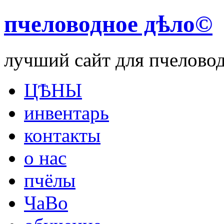
пчеловодное дѣло©
лучший сайт для пчелово
ЦѢНЫ
инвентарь
контакты
о нас
пчёлы
ЧаВо