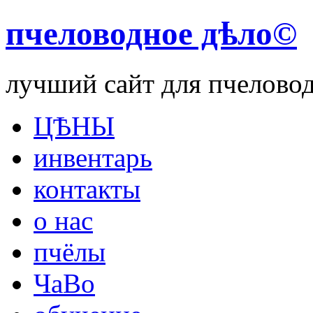
пчеловодное дѣло©
лучший сайт для пчелово
ЦѢНЫ
инвентарь
контакты
о нас
пчёлы
ЧаВо