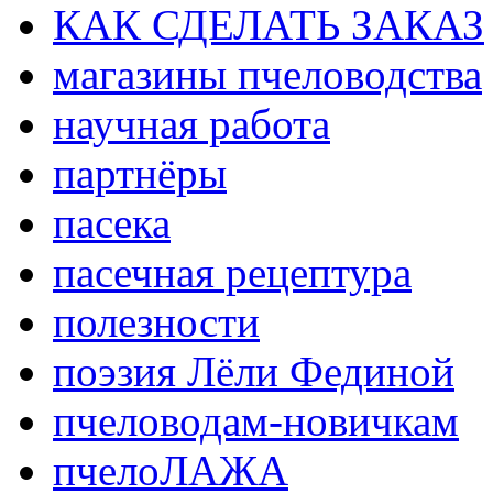
КАК СДЕЛАТЬ ЗАКАЗ
магазины пчеловодства
научная работа
партнёры
пасека
пасечная рецептура
полезности
поэзия Лёли Фединой
пчеловодам-новичкам
пчелоЛАЖА