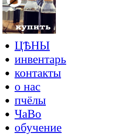
ЦѢНЫ
инвентарь
контакты
о нас
пчёлы
ЧаВо
обучение