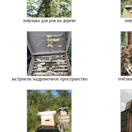
ловушка для роя на дереве
лов
застроили надрамочное пространство
пчёлк