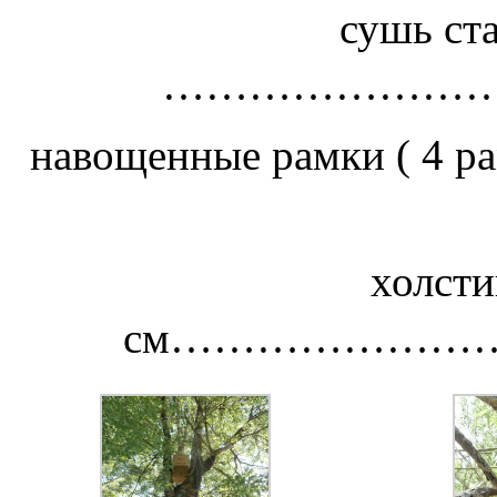
сушь ста
…………………
навощенные рамки 
холсти
см………………