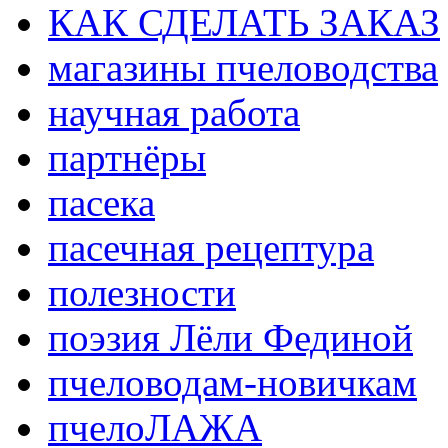
КАК СДЕЛАТЬ ЗАКАЗ
магазины пчеловодства
научная работа
партнёры
пасека
пасечная рецептура
полезности
поэзия Лёли Фединой
пчеловодам-новичкам
пчелоЛАЖА