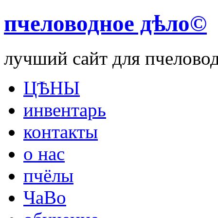
пчеловодное дѣло©
лучший сайт для пчелово
ЦѢНЫ
инвентарь
контакты
о нас
пчёлы
ЧаВо