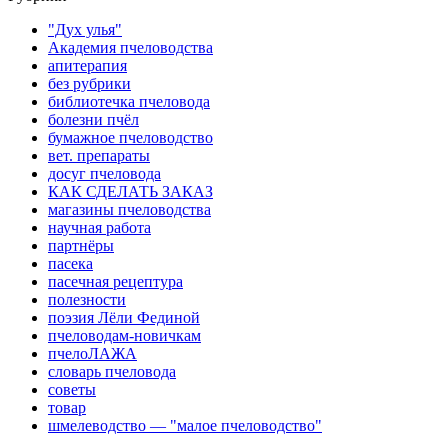
"Дух улья"
Академия пчеловодства
апитерапия
без рубрики
библиотечка пчеловода
болезни пчёл
бумажное пчеловодство
вет. препараты
досуг пчеловода
КАК СДЕЛАТЬ ЗАКАЗ
магазины пчеловодства
научная работа
партнёры
пасека
пасечная рецептура
полезности
поэзия Лёли Фединой
пчеловодам-новичкам
пчелоЛАЖА
словарь пчеловода
советы
товар
шмелеводство — "малое пчеловодство"