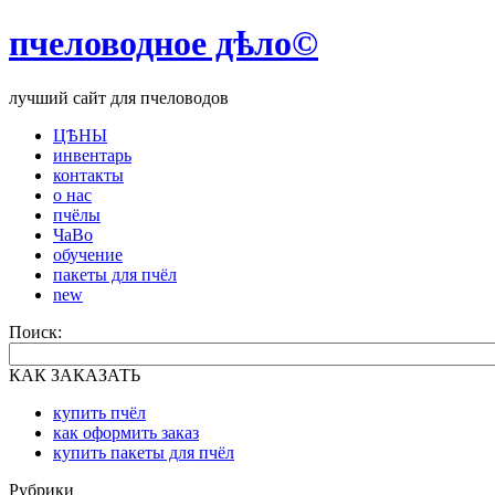
пчеловодное дѣло©
лучший сайт для пчеловодов
ЦѢНЫ
инвентарь
контакты
о нас
пчёлы
ЧаВо
обучение
пакеты для пчёл
new
Поиск:
КАК ЗАКАЗАТЬ
купить пчёл
как оформить заказ
купить пакеты для пчёл
Рубрики