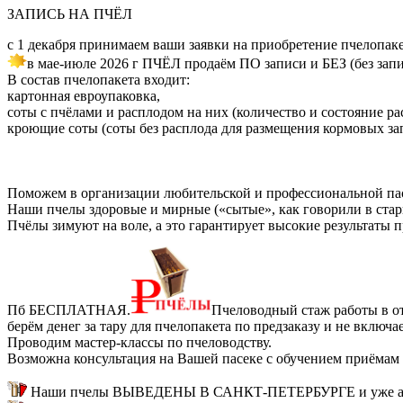
ЗАПИСЬ НА ПЧЁЛ
с 1 декабря принимаем ваши заявки на приобретение пчелопак
в мае-июле 2026 г ПЧЁЛ продаём ПО записи и БЕЗ (без запи
В состав пчелопакета входит:
картонная евроупаковка,
соты с пчёлами и расплодом на них (количество и состояние ра
кроющие соты (соты без расплода для размещения кормовых за
Поможем в организации любительской и профессиональной па
Наши пчелы здоровые и мирные («сытые», как говорили в стари
Пчёлы зимуют на воле, а это гарантирует высокие результаты 
Пб БЕСПЛАТНАЯ.
Пчеловодный стаж работы в от
берём денег за тару для пчелопакета по предзаказу и не вкл
Проводим мастер-классы по пчеловодству.
Возможна консультация на Вашей пасеке с обучением приёмам 
Наши пчелы ВЫВЕДЕНЫ В САНКТ-ПЕТЕРБУРГЕ и уже ада