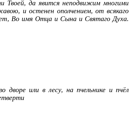
ти Твоей, да явится неподвижим многими
жавою, и остенен ополчением, от всякаго
удет, Во имя Отца и Сына и Святаго Духа.
 дворе или в лесу, на пчельнике и пчёл
четверти