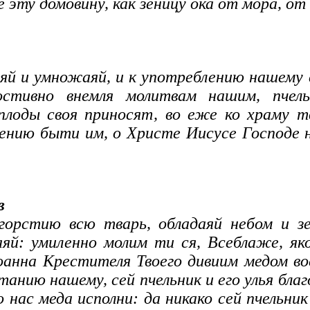
ту домовину, как зеницу ока от мора, от г
яяй и умножаяй, и к употреблению нашему
стивно внемля молитвам нашим, пчел
е плоды своя приносят, во еже ко храму 
нию быти им, о Христе Иисусе Господе на
в
горстию всю тварь, обладаяй небом и зе
яй: умиленно молим ти ся, Всеблаже, як
анна Крестителя Твоего дивиим медом во
анию нашему, сей пчельник и его улья бла
нас меда исполни: да никако сей пчельник 