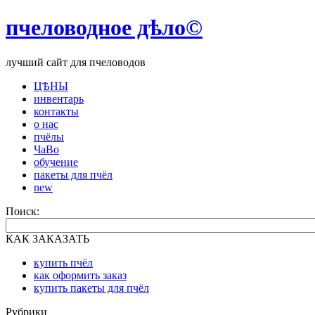
пчеловодное дѣло©
лучший сайт для пчеловодов
ЦѢНЫ
инвентарь
контакты
о нас
пчёлы
ЧаВо
обучение
пакеты для пчёл
new
Поиск:
КАК ЗАКАЗАТЬ
купить пчёл
как оформить заказ
купить пакеты для пчёл
Рубрики