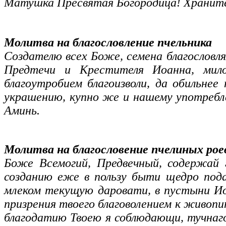
Матушка Пресвятая Богородица! Храните э
Молитва на благословление пчельника
Создателю всех Боже, семена благословл
Предтечи и Крестителя Иоанна, мило
благоутробием благоизволи, да обильне
украшению, купно же и нашему употребле
Аминь.
Молитва на благословение пчелиных рое
Боже Всемогий, Предвечный, содержай 
созданию еже в пользу быти щедро пода
млеком текущую даровати, в пустыни Ио
призрения твоего благоволением к живопит
благодатию Твоею я соблюдающи, тучнаго 