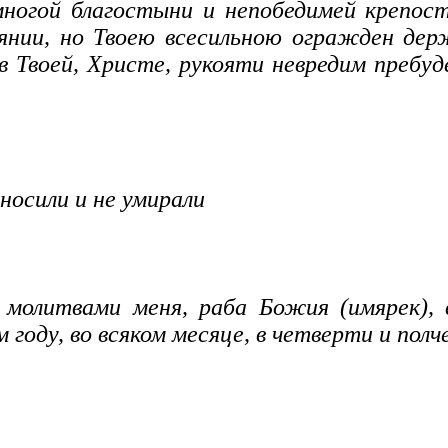
многой благостыни и непобедимей крепос
янии, но Твоею всесильною огражден дер
 в Твоей, Христе, рукояти невредим преб
 носили и не умирали
молитвами меня, раба Божия (имярек), во
м году, во всяком месяце, в четверти и пол