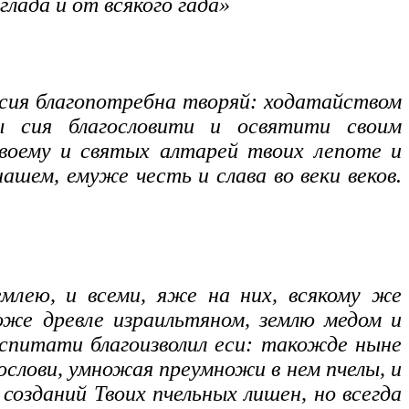
лада и от всякого гада»
 сия благопотребна творяй: ходатайством
ы сия благословити и освятити своим
твоему и святых алтарей твоих лепоте и
шем, емуже честь и слава во веки веков.
млею, и всеми, яже на них, всякому же
оже древле израильтяном, землю медом и
спитати благоизволил еси: такожде ныне
гослови, умножая преумножи в нем пчелы, и
созданий Твоих пчельных лишен, но всегда