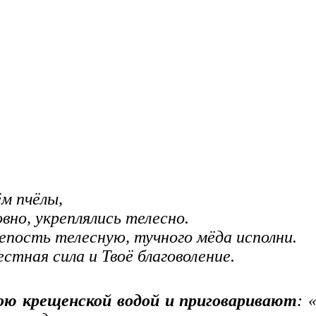
ём пчёлы,
вно, укреплялись телесно.
репость телесную, тучного мёда исполни.
естная сила и Твоё благоволение.
ою крещенской водой и приговаривают
: 