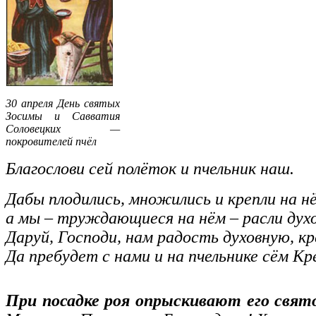
30 апреля День святых
Зосимы и Савватия
Соловецких —
покровителей пчёл
Благослови сей полёток и пчельник наш.
Дабы плодились, множились и крепли на н
а мы – труждающиеся на нём – расли духо
Даруй, Господи, нам радость духовную, к
Да пребудет с нами и на пчельнике сём Кр
При посадке роя опрыскивают его свят