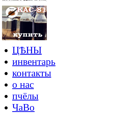
ЦѢНЫ
инвентарь
контакты
о нас
пчёлы
ЧаВо