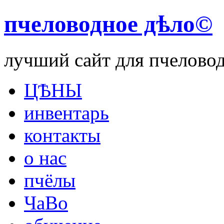
пчеловодное дѣло©
лучший сайт для пчелово
ЦѢНЫ
инвентарь
контакты
о нас
пчёлы
ЧаВо