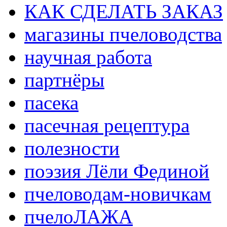
КАК СДЕЛАТЬ ЗАКАЗ
магазины пчеловодства
научная работа
партнёры
пасека
пасечная рецептура
полезности
поэзия Лёли Фединой
пчеловодам-новичкам
пчелоЛАЖА