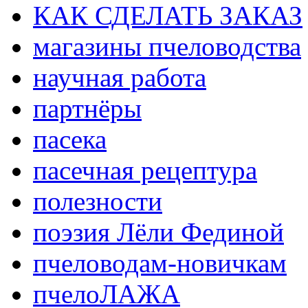
КАК СДЕЛАТЬ ЗАКАЗ
магазины пчеловодства
научная работа
партнёры
пасека
пасечная рецептура
полезности
поэзия Лёли Фединой
пчеловодам-новичкам
пчелоЛАЖА