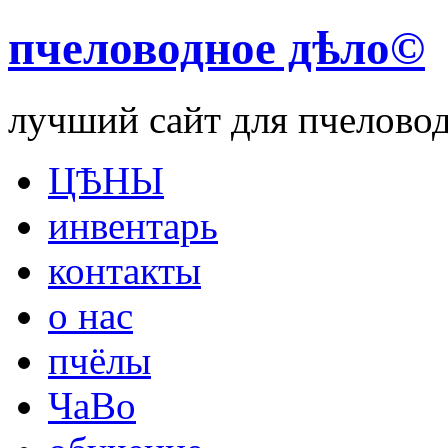
пчеловодное дѣло©
лучший сайт для пчелово
ЦѢНЫ
инвентарь
контакты
о нас
пчёлы
ЧаВо