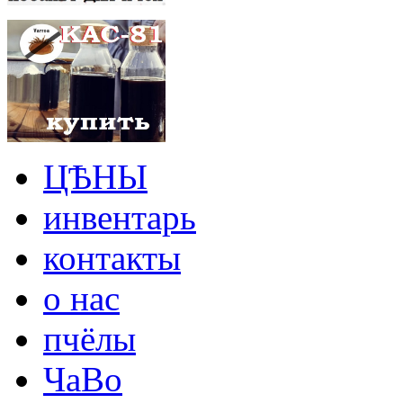
ЦѢНЫ
инвентарь
контакты
о нас
пчёлы
ЧаВо