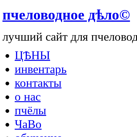
пчеловодное дѣло©
лучший сайт для пчелово
ЦѢНЫ
инвентарь
контакты
о нас
пчёлы
ЧаВо