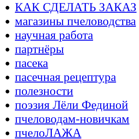
КАК СДЕЛАТЬ ЗАКАЗ
магазины пчеловодства
научная работа
партнёры
пасека
пасечная рецептура
полезности
поэзия Лёли Фединой
пчеловодам-новичкам
пчелоЛАЖА