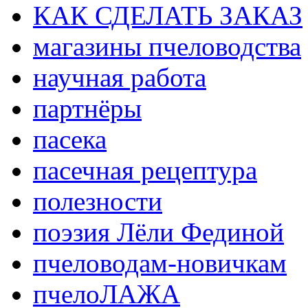
КАК СДЕЛАТЬ ЗАКАЗ
магазины пчеловодства
научная работа
партнёры
пасека
пасечная рецептура
полезности
поэзия Лёли Фединой
пчеловодам-новичкам
пчелоЛАЖА