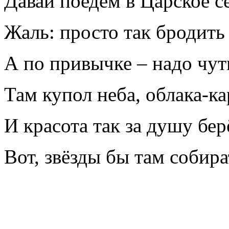
Давай поедем в Царское с
Жаль: просто так бродить
А по привычке – надо чут
Там купол неба, облака-ка
И красота так за душу бер
Вот, звёзды бы там собира