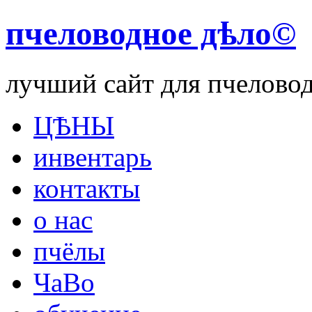
пчеловодное дѣло©
лучший сайт для пчелово
ЦѢНЫ
инвентарь
контакты
о нас
пчёлы
ЧаВо