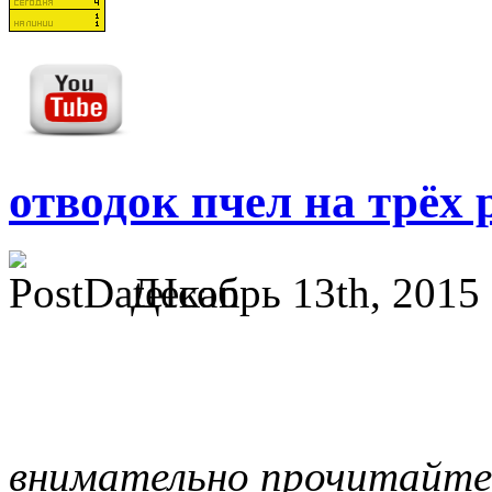
отводок пчел на трёх
Декабрь 13th, 2015 
пчелопакет в С-Пб: карп
пчела купить — 3500 р
внимательно прочитайте