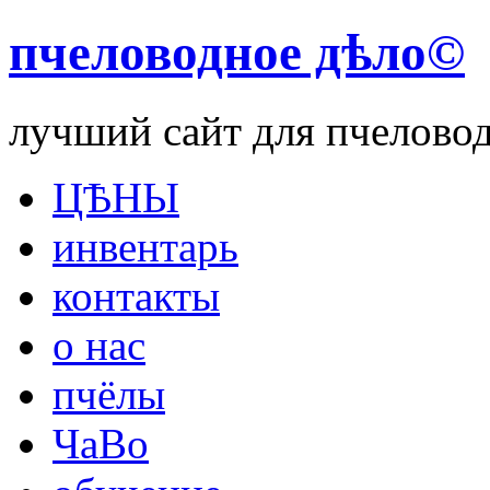
пчеловодное дѣло©
лучший сайт для пчелово
ЦѢНЫ
инвентарь
контакты
о нас
пчёлы
ЧаВо