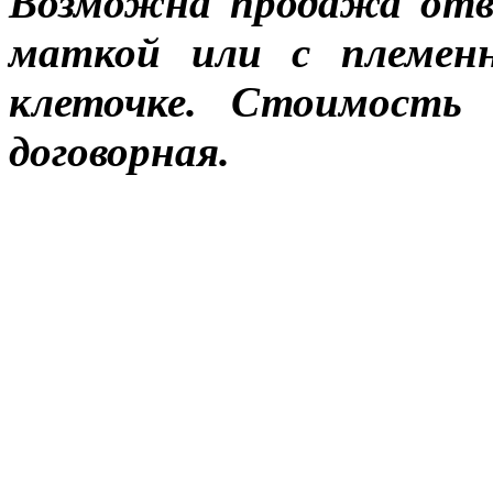
Возможна продажа отво
маткой или с племенн
клеточке. Стоимость
договорная.
ПЧЕЛОПАКЕТЫ купить в Санкт-Петербурге
САНКТ-ПЕТЕРБУРГЕ, купить пчёл в Спб, пче
ПЧЕЛОПАКЕТОВ В САНКТ-ПЕТЕРБУРГЕ, прода
пчелопакеты среднерусской породы пчёл, отв
добрых пчёл купить, ПРОДАЖА ПЧЕЛ В САН
Петербурге, купи себе пчел в Санкт-Петербу
среднерусская зимостойкая порода пчёл в Са
среднерусской породы пчел в Санкт-Петербур
куплю пчелопакеты и пчелосемьи карпатской 