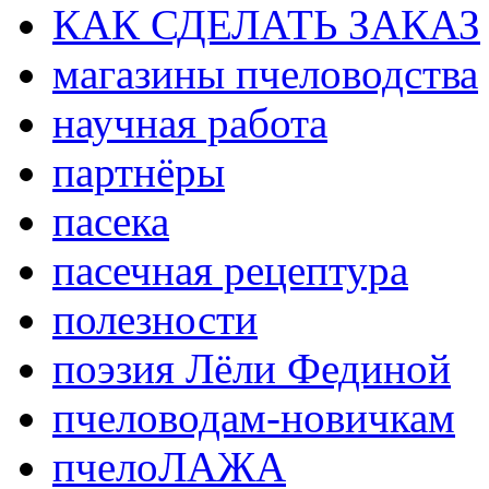
КАК СДЕЛАТЬ ЗАКАЗ
магазины пчеловодства
научная работа
партнёры
пасека
пасечная рецептура
полезности
поэзия Лёли Фединой
пчеловодам-новичкам
пчелоЛАЖА