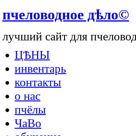
пчеловодное дѣло©
лучший сайт для пчелово
ЦѢНЫ
инвентарь
контакты
о нас
пчёлы
ЧаВо