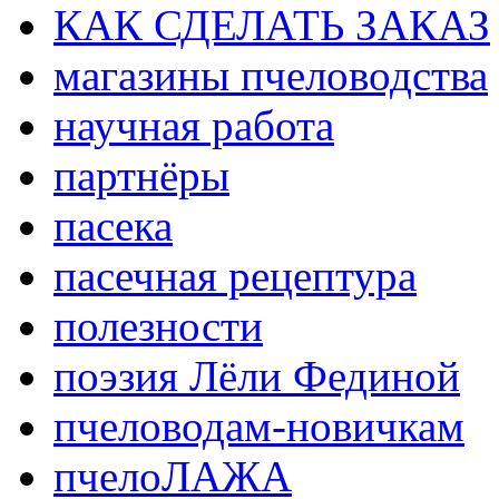
КАК СДЕЛАТЬ ЗАКАЗ
магазины пчеловодства
научная работа
партнёры
пасека
пасечная рецептура
полезности
поэзия Лёли Фединой
пчеловодам-новичкам
пчелоЛАЖА