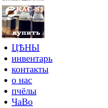
ЦѢНЫ
инвентарь
контакты
о нас
пчёлы
ЧаВо