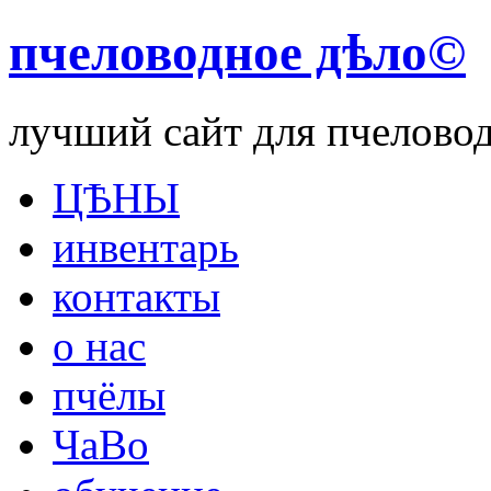
пчеловодное дѣло©
лучший сайт для пчелово
ЦѢНЫ
инвентарь
контакты
о нас
пчёлы
ЧаВо