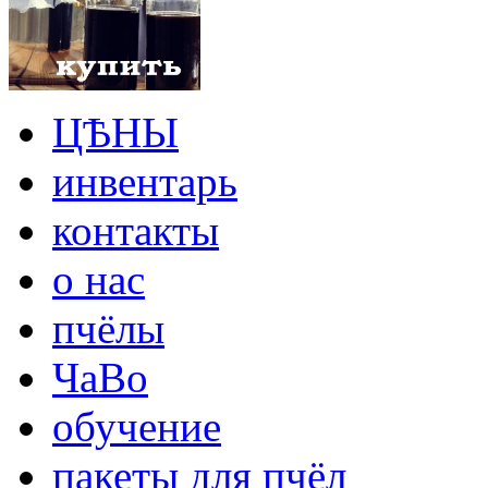
ЦѢНЫ
инвентарь
контакты
о нас
пчёлы
ЧаВо
обучение
пакеты для пчёл