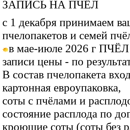
ЗАПИСЬ НА ПЧЁЛ
с 1 декабря принимаем ва
пчелопакетов и семей пч
в мае-июле 2026 г ПЧЁЛ
записи цены - по результа
В состав пчелопакета вход
картонная евроупаковка,
соты с пчёлами и расплод
состояние расплода по до
кроющие соты (соты без 