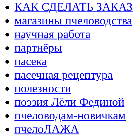
КАК СДЕЛАТЬ ЗАКАЗ
магазины пчеловодства
научная работа
партнёры
пасека
пасечная рецептура
полезности
поэзия Лёли Фединой
пчеловодам-новичкам
пчелоЛАЖА