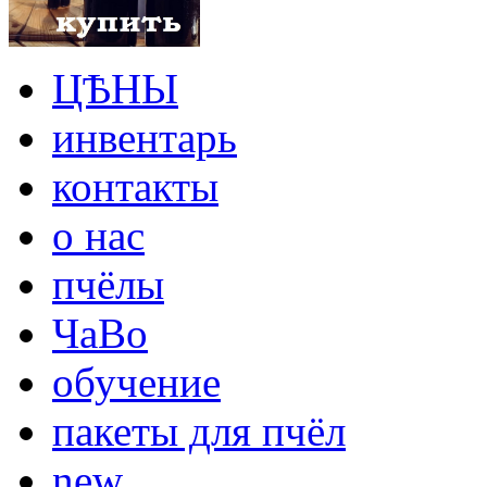
ЦѢНЫ
инвентарь
контакты
о нас
пчёлы
ЧаВо
обучение
пакеты для пчёл
new