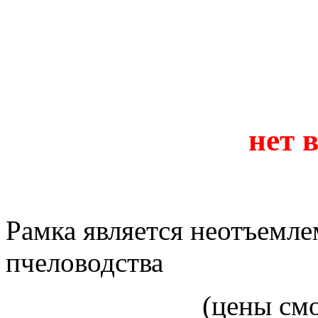
нет 
Рамка является неотъемл
пчеловодства
(цены см