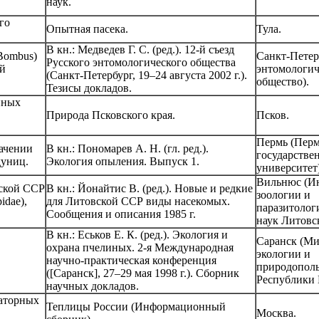
наук.
го
Опытная пасека.
Тула.
В кн.: Медведев Г. С. (ред.). 12-й съезд
Bombus)
Санкт-Петер
Русского энтомологического общества
ой
энтомологич
(Санкт-Петербург, 19–24 августа 2002 г.).
общество).
Тезисы докладов.
иных
Природа Псковского края.
Псков.
Пермь (Пер
начении
В кн.: Пономарев А. Н. (гл. ред.).
государстве
дуниц.
Экология опыления. Выпуск 1.
университет)
Вильнюс (И
вской ССР
В кн.: Йонайтис В. (ред.). Новые и редкие
зоологии и
idae),
для Литовской ССР виды насекомых.
паразитолог
Сообщения и описания 1985 г.
наук Литовс
В кн.: Еськов Е. К. (ред.). Экология и
Саранск (Ми
охрана пчелиных. 2-я Международная
экологии и
научно-практическая конференция
природополь
([Саранск], 27–29 мая 1998 г.). Сборник
Республики 
научных докладов.
раторных
Теплицы России (Информационный
Москва.