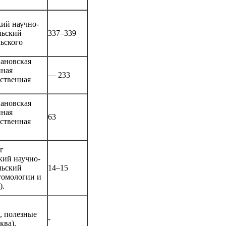
ий научно-
льский
337–339
льского
ановская
нная
— 233
йственная
ановская
нная
63
йственная
г
кий научно-
льский
14–15
томологии и
).
, полезные
-
ква).