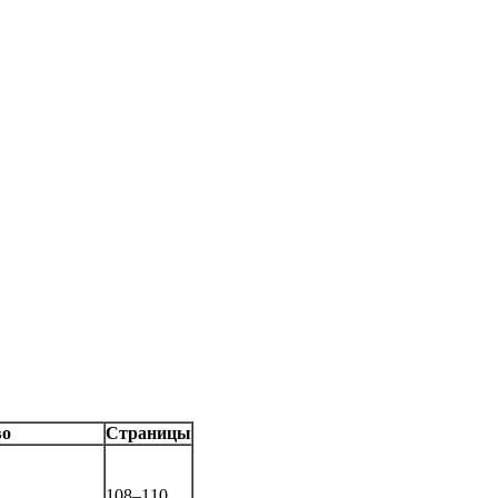
во
Страницы
108–110.