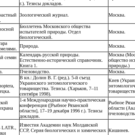
г.). Тезисы докладов.
 частный
Зоологический журнал.
Москва.
.
Бюллетень Московского общества
носной
испытателей природы. Отдел
Москва.
биологический.
тара
Природа.
Москва.
шмелями.
Календарь русской природы.
Москва (Мос
ай семян
Естественно-исторический справочник.
общество ис
Книга 1.
природы.)
а.
Пчеловодство.
Москва.
В кн.: Долин В. Г. (ред.). 5-й съезд
Киев (Украи
Украинского энтомологического
optera,
энтомологич
товарищества. Тезисы. (Харьков, 7–11
ецка.
товариществ
сентября 1998).
1-я Международная научно-практическая
ской
Рыбное Ряза
конференция ([Рыбное Рязанской
охрана
области (Ак
области], 17–19 декабря 1996 г.). Тезисы
пчеловодства
докладов.
Известия Академии наук Молдавской
s LATR.,
ССР, Серия биологических и химических
Кишинев.
ики