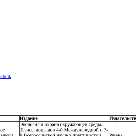
echnik
Издание
Издательст
Экология и охрана окружающей среды.
кое
Тезисы докладов 4-й Международной и 7-
падной
й Всероссийской научно-практической
Рязань.