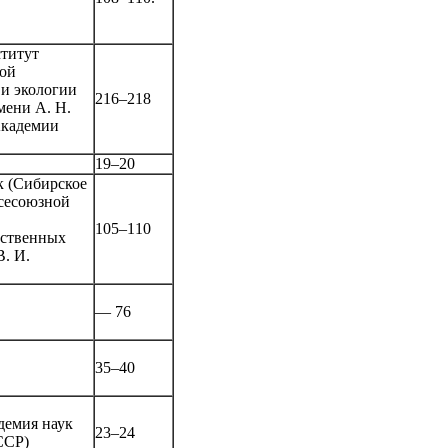
титут
ой
и экологии
216–218
ени А. Н.
Академии
19–20
 (Сибирское
сесоюзной
105–110
йственных
В. И.
— 76
35–40
демия наук
23–24
ССР)