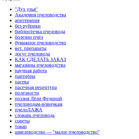
"Дух улья"
Академия пчеловодства
апитерапия
без рубрики
библиотечка пчеловода
болезни пчёл
бумажное пчеловодство
вет. препараты
досуг пчеловода
КАК СДЕЛАТЬ ЗАКАЗ
магазины пчеловодства
научная работа
партнёры
пасека
пасечная рецептура
полезности
поэзия Лёли Фединой
пчеловодам-новичкам
пчелоЛАЖА
словарь пчеловода
советы
товар
шмелеводство — "малое пчеловодство"