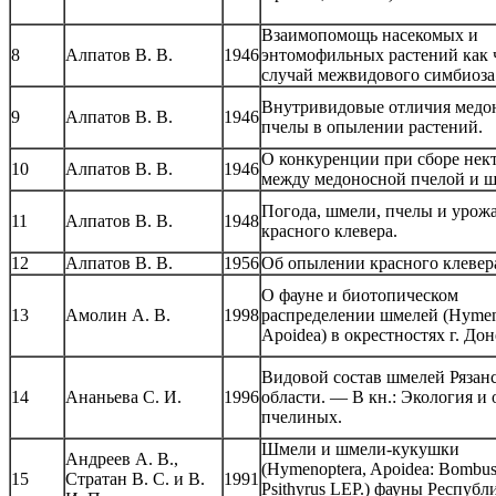
Взаимопомощь насекомых и
8
Алпатов В. В.
1946
энтомофильных растений как
случай межвидового симбиоза
Внутривидовые отличия медо
9
Алпатов В. В.
1946
пчелы в опылении растений.
О конкуренции при сборе нек
10
Алпатов В. В.
1946
между медоносной пчелой и 
Погода, шмели, пчелы и урож
11
Алпатов В. В.
1948
красного клевера.
12
Алпатов В. В.
1956
Об опылении красного клевер
О фауне и биотопическом
13
Амолин А. В.
1998
распределении шмелей (Hymen
Apoidea) в окрестностях г. Дон
Видовой состав шмелей Рязан
14
Ананьева С. И.
1996
области. — В кн.: Экология и 
пчелиных.
Шмели и шмели-кукушки
Андреев А. В.,
(Hymenoptera, Apoidea: Bombu
15
Стратан В. С. и В.
1991
Psithyrus LEP.) фауны Республ