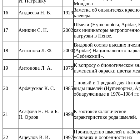
И. Патрашку
Молдова.
Заметка об опылителях красно
16
Андреева Н. В.
1929
клевера.
Шмели (Hymenoptera, Apidae, 
17
Аникин С. Н.
2002
как индикаторы антропогенн
нагрузки в Пензе.
Видовой состав высших пчел
18
Антипова Л. Ф.
2000
(Apidae) Национального парка
«Себежский».
К вопросу о биологическом з
19
Антонова Л. А.
1975
изменений окраски цветка ме
1 новый и 1 редкий для Лито
20
Арбачускас К. С.
1985
виды шмелей (Hymenoptera, Ap
обнаруженные в 1978–1984 гг.
Асафова Н. Н. и Б.
К зоотоксикологической
21
1998
Н. Орлов
характеристике рода шмелей.
Производство шмелей в лабо
22
Ащеулов В. И.
1997
условиях и особенности их