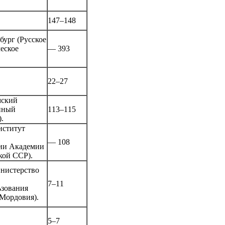
147–148
бург (Русское
еское
— 393
22–27
мский
нный
113–115
.
нститут
— 108
ии Академии
кой ССР).
нистерство
7–11
зования
Мордовия).
5–7