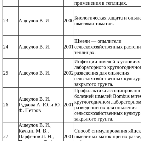
применения в теплицах.
Биологическая защита и опыл
23
Ащеулов В. И.
2000
шмелями томатов.
Шмели — опылители
24
Ащеулов В. И.
2001
сельскохозяйственных растени
теплицах.
Инфекции шмелей в условиях
лабораторного круглогодично
25
Ащеулов В. И.
2002
разведения для опыления
сельскохозяйственных культур
закрытого грунта.
Профилактика ассоциирован
болезней шмелей Bombus terres
Ащеулов В. И.,
круглогодичном лабораторно
26
Гудкова А. Ю. и Ю.
2001
разведении их для опыления
Ф. Петров
сельскохозяйственных культур
закрытого грунта.
Ащеулов В. И.,
Качкин М. В.,
Способ стимулирования яйце
27
Парфенов Л. Н.,
2001
шмелиных маток при их разве