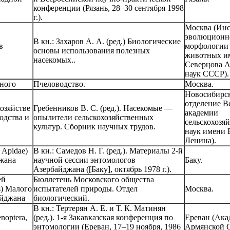
конференции (Рязань, 28–30 сентября 1998
г.).
Москва (Инс
эволюционн
В кн.: Захаров А. А. (ред.) Биологические
в
морфологии 
основы использования полезных
животных им
насекомых..
Северцова 
наук СССР).
ного
Пчеловодство.
Москва.
Новосибирск
отделение В
озяйстве
Гребенников В. С. (ред.). Насекомые —
академии
одства и
опылители сельскохозяйственных
сельскохозя
культур. Сборник научных трудов.
наук имени 
Ленина).
 Apidae)
В кн.: Самедов Н. Г. (ред.). Материалы 2-й
жана
научной сессии энтомологов
Баку.
Азербайджана ([Баку], октябрь 1978 г.).
ей
Бюллетень Московского общества
s) Малого
испытателей природы. Отдел
Москва.
айджана
биологический.
В кн.: Тертерян А. Е. и Т. К. Матинян
optera,
(ред.). 1-я Закавказская конференция по
Ереван (Ака
энтомологии (Ереван, 17–19 ноября, 1986
Армянской 