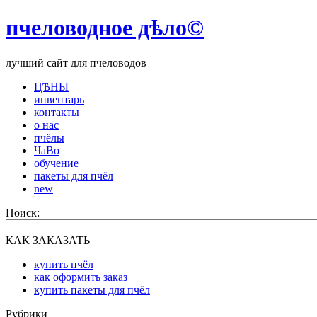
пчеловодное дѣло©
лучший сайт для пчеловодов
ЦѢНЫ
инвентарь
контакты
о нас
пчёлы
ЧаВо
обучение
пакеты для пчёл
new
Поиск:
КАК ЗАКАЗАТЬ
купить пчёл
как оформить заказ
купить пакеты для пчёл
Рубрики