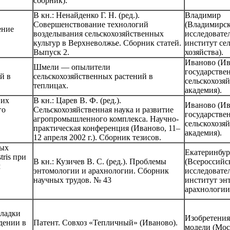
сборник).
В кн.: Ненайденко Г. Н. (ред.).
Владимир
Совершенствование технологий
(Владимирск
ение
возделывания сельскохозяйственных
исследовате
культур в Верхневолжье. Сборник статей.
институт се
Выпуск 2.
хозяйства).
Иваново (Ив
Шмели — опылители
государстве
й в
сельскохозяйственных растений в
сельскохозя
теплицах.
академия).
 их
В кн.: Царев В. Ф. (ред.).
Иваново (Ив
го
Сельскохозяйственная наука и развитие
государстве
агропромышленного комплекса. Научно-
сельскохозя
практическая конференция (Иваново, 11–
академия).
12 апреля 2002 г.). Сборник тезисов.
ных
Екатеринбур
tris при
В кн.: Кузичев В. С. (ред.). Проблемы
(Всероссийс
м
энтомологии и арахнологии. Сборник
исследовате
научных трудов. № 43
институт эн
арахнологии
кладки
Изобретения
дении в
Патент. Совхоз «Тепличный» (Иваново).
модели (Мос