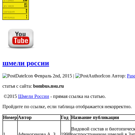
шмели россии
Февраль 2nd, 2015 |
Автор:
Pas
статья с сайта:
bombus.nsu.ru
©2015
Шмели России
- прямая ссылка на статью.
Пройдите по ссылке, если таблица отображается некорректно.
Номер
Автор
Год
Название публикации
Видовой состав и биотопичес
1
Афиногенова А. З.
1998
распространение шмелей в За