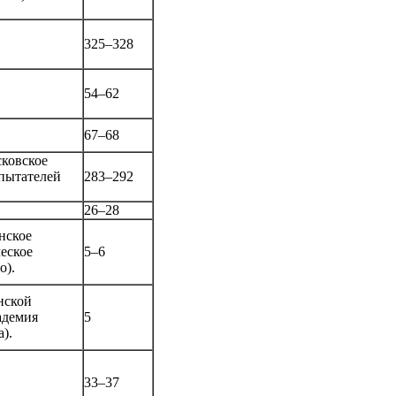
325–328
54–62
67–68
ковское
пытателей
283–292
26–28
нское
еское
5–6
о).
нской
адемия
5
).
33–37