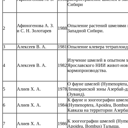
Сибири
Афиногенова А. З.
Опыление растений шмелями 
2
1988
и С. Н. Золотарев
Западной Сибири.
3
Алексеев В. А.
1981
Опыление клевера тетраплоид
Изучение шмелей в опытном х
4
Алексеев В. А.
1982
Ярославского НИИ живот-нов
кормопроизводства.
О фауне шмелей (Hymenoptera,
5
Алиев Х. А.
1978
Ленкоранской зоны Азербай-д
(Зуванд).
К фауне и зоогеографии шмел
6
Алиев Х. А.
1984
(Hymenoptera, Apoidea, Bombu
Кавказа на территории Азерб
К зоогеографии шмелей (Hymen
7
Алиев Х. А.
1986
Apoidea, Bombus) Талыша.