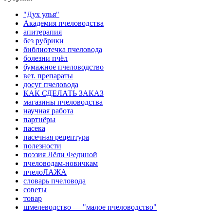
"Дух улья"
Академия пчеловодства
апитерапия
без рубрики
библиотечка пчеловода
болезни пчёл
бумажное пчеловодство
вет. препараты
досуг пчеловода
КАК СДЕЛАТЬ ЗАКАЗ
магазины пчеловодства
научная работа
партнёры
пасека
пасечная рецептура
полезности
поэзия Лёли Фединой
пчеловодам-новичкам
пчелоЛАЖА
словарь пчеловода
советы
товар
шмелеводство — "малое пчеловодство"