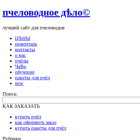
пчеловодное дѣло©
лучший сайт для пчеловодов
ЦѢНЫ
инвентарь
контакты
о нас
пчёлы
ЧаВо
обучение
пакеты для пчёл
new
Поиск:
КАК ЗАКАЗАТЬ
купить пчёл
как оформить заказ
купить пакеты для пчёл
Рубрики