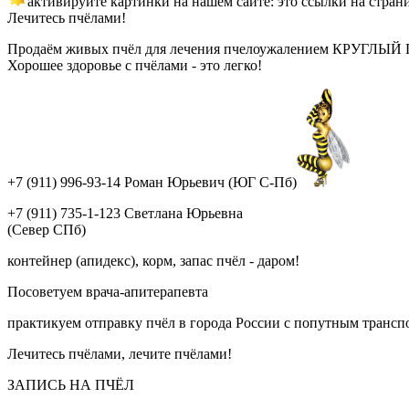
активируйте картинки на нашем сайте: это ссылки на стран
Лечитесь пчёлами!
Продаём живых пчёл для лечения пчелоужалением КРУГЛЫЙ ГОД!
Хорошее здоровье с пчёлами - это легко!
+7 (911) 996-93-14 Роман Юрьевич (ЮГ С-Пб)
+7 (911) 735-1-123 Светлана Юрьевна
(Север СПб)
контейнер (апидекс), корм, запас пчёл - даром!
Посоветуем врача-апитерапевта
практикуем отправку пчёл в города России с попутным трансп
Лечитесь пчёлами, лечите пчёлами!
ЗАПИСЬ НА ПЧЁЛ