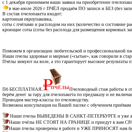
с 1 декабря принимаем ваши заявки на приобретение пчелопак
в мае-июле 2026 г ПЧЁЛ продаём ПО записи и БЕЗ (без запи
В состав пчелопакета входит:
картонная евроупаковка,
соты с пчёлами и расплодом на них (количество и состояние ра
кроющие соты (соты без расплода для размещения кормовых за
Поможем в организации любительской и профессиональной па
Наши пчелы здоровые и мирные («сытые», как говорили в стари
Пчёлы зимуют на воле, а это гарантирует высокие результаты 
Пб БЕСПЛАТНАЯ.
Пчеловодный стаж работы в от
берём денег за тару для пчелопакета по предзаказу и не вкл
Проводим мастер-классы по пчеловодству.
Возможна консультация на Вашей пасеке с обучением приёмам 
Наши пчелы ВЫВЕДЕНЫ В САНКТ-ПЕТЕРБУРГЕ и уже ада
Наши пчёлы НЕ СТОЯТ НА ГРАНИЦЕ и приедут к вам СРАЗУ
Наши пчелы проверены в работе и УЖЕ ПРИНОСЯТ нам бол