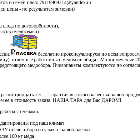
етов и семей пчёл: 79119969314@yandex.ru
си цены - по результатам зимовки)
сплода по договорённости),
пасов пчелосемьи)
секи,
бесплатно проконсультируем по всем вопросам
ну), отличные работницы с медом не обидят. Матки меченые 2025
предстоящего медосбора. Пчелопакеты комплектуются по согласо
расли тридцать лет — гарантия высокого качества нашей проду
ючаем её в стоимость заказа: НАША ТАРА для Вас ДАРОМ!
работы с пчёлами.
птированы под наш климат
 после отбора из ульев с нашей пасеки
ее 100 кг мёда