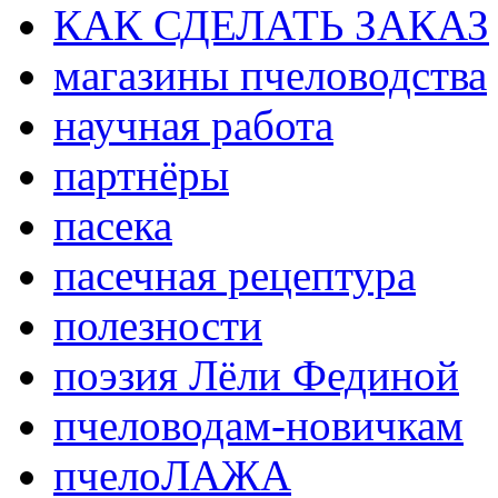
КАК СДЕЛАТЬ ЗАКАЗ
магазины пчеловодства
научная работа
партнёры
пасека
пасечная рецептура
полезности
поэзия Лёли Фединой
пчеловодам-новичкам
пчелоЛАЖА