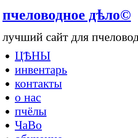
пчеловодное дѣло©
лучший сайт для пчелово
ЦѢНЫ
инвентарь
контакты
о нас
пчёлы
ЧаВо