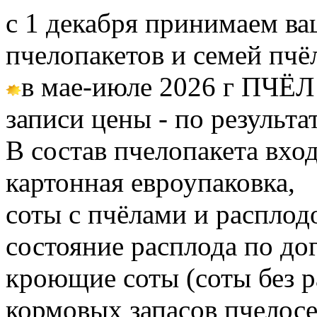
с 1 декабря принимаем ва
пчелопакетов и семей пч
в мае-июле 2026 г ПЧЁЛ
записи цены - по результа
В состав пчелопакета вход
картонная евроупаковка,
соты с пчёлами и расплод
состояние расплода по до
кроющие соты (соты без 
кормовых запасов пчелос