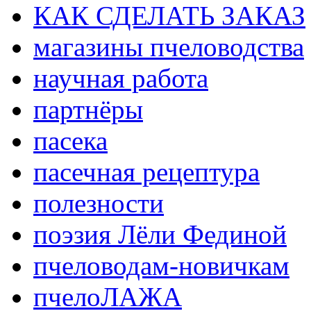
КАК СДЕЛАТЬ ЗАКАЗ
магазины пчеловодства
научная работа
партнёры
пасека
пасечная рецептура
полезности
поэзия Лёли Фединой
пчеловодам-новичкам
пчелоЛАЖА