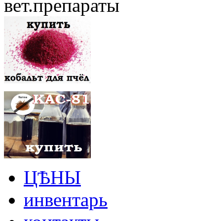
вет.препараты
ЦѢНЫ
инвентарь