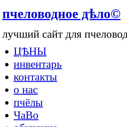
пчеловодное дѣло©
лучший сайт для пчелово
ЦѢНЫ
инвентарь
контакты
о нас
пчёлы
ЧаВо