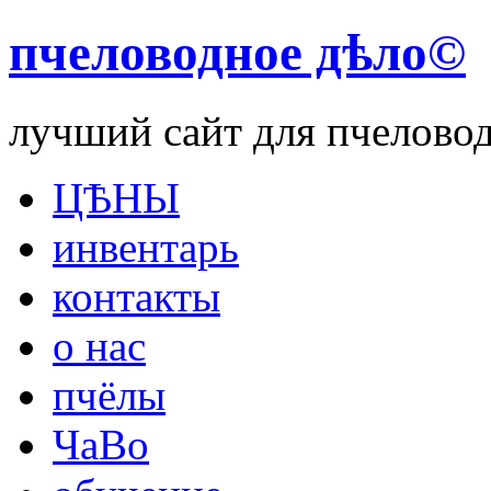
пчеловодное дѣло©
лучший сайт для пчелово
ЦѢНЫ
инвентарь
контакты
о нас
пчёлы
ЧаВо