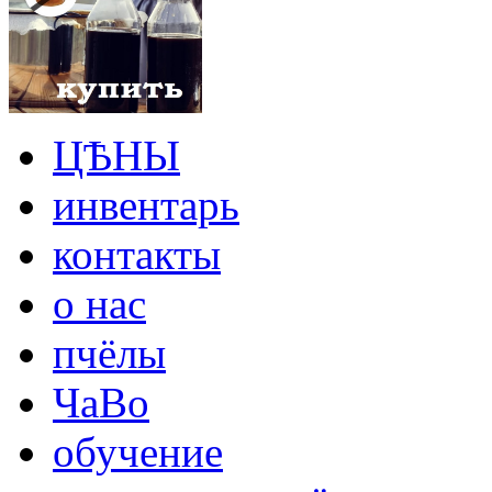
ЦѢНЫ
инвентарь
контакты
о нас
пчёлы
ЧаВо
обучение