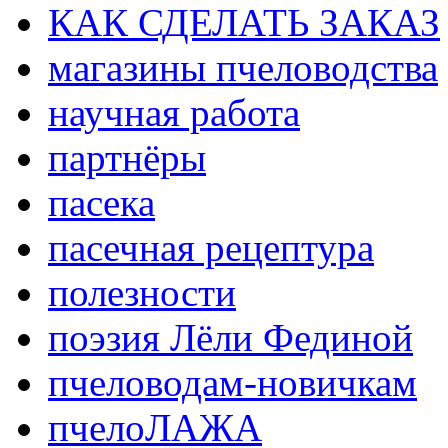
КАК СДЕЛАТЬ ЗАКАЗ
магазины пчеловодства
научная работа
партнёры
пасека
пасечная рецептура
полезности
поэзия Лёли Фединой
пчеловодам-новичкам
пчелоЛАЖА