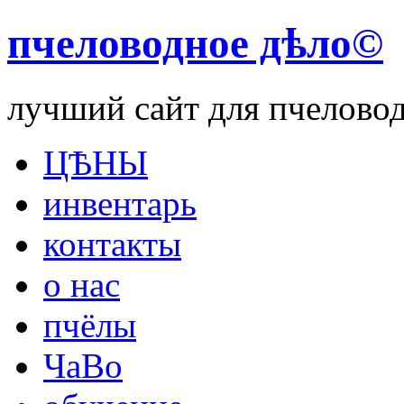
пчеловодное дѣло©
лучший сайт для пчелово
ЦѢНЫ
инвентарь
контакты
о нас
пчёлы
ЧаВо