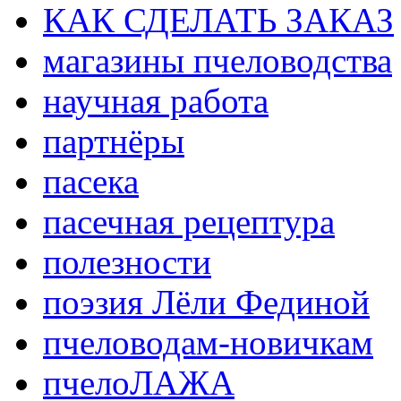
КАК СДЕЛАТЬ ЗАКАЗ
магазины пчеловодства
научная работа
партнёры
пасека
пасечная рецептура
полезности
поэзия Лёли Фединой
пчеловодам-новичкам
пчелоЛАЖА