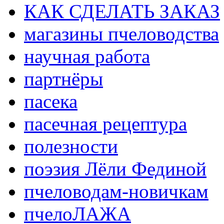
КАК СДЕЛАТЬ ЗАКАЗ
магазины пчеловодства
научная работа
партнёры
пасека
пасечная рецептура
полезности
поэзия Лёли Фединой
пчеловодам-новичкам
пчелоЛАЖА