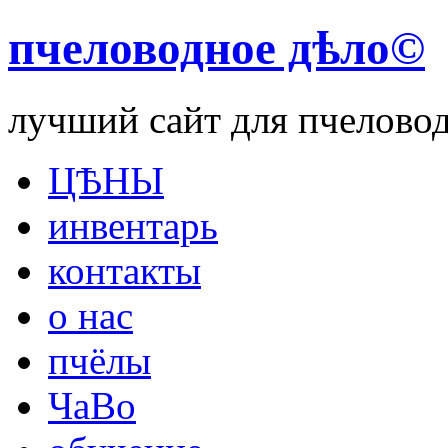
пчеловодное дѣло©
лучший сайт для пчелово
ЦѢНЫ
инвентарь
контакты
о нас
пчёлы
ЧаВо