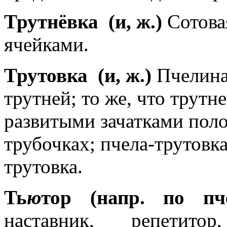
Трутнёвка
(и, ж.)
Сотова
ячейками.
Трутовка
(и, ж.)
Пчелина
трутней; то же, что трутне
развитыми зачатками поло
трубочках; пчела-трутовка
трутовка.
Ть
ю
тор (напр. по пч
наставник, репетитор