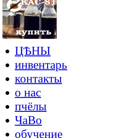
ЦѢНЫ
инвентарь
контакты
о нас
пчёлы
ЧаВо
обучение