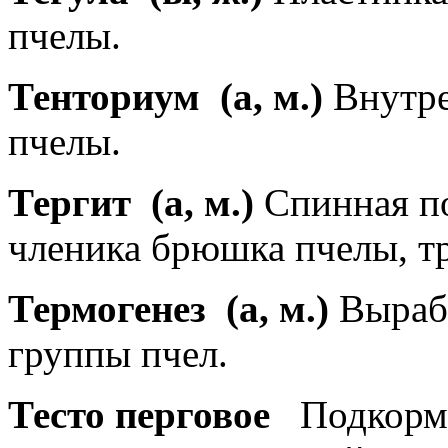
пчелы.
Тенториум
(а, м.)
Внутре
пчелы.
Тергит
(а, м.)
Спинная по
членика брюшка пчелы, тр
Термогенез
(а, м.)
Вырабо
группы пчел.
Тесто перговое
Подкормк