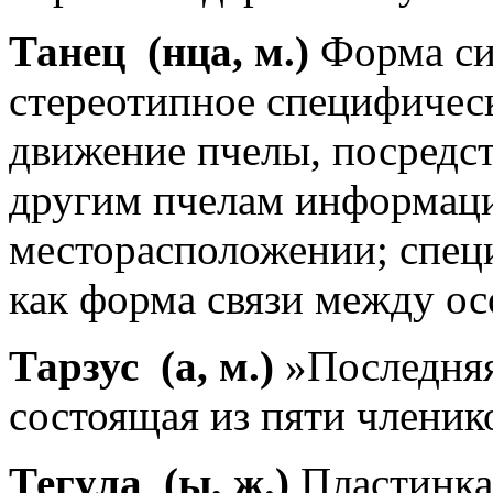
Танец
(нца, м.)
Форма си
стереотипное специфичес
движение пчелы, посредст
другим пчелам информаци
месторасположении; спец
как форма связи между о
Тарзус
(а, м.)
»Последняя
состоящая из пяти членик
Тегула
(ы, ж.)
Пластинка