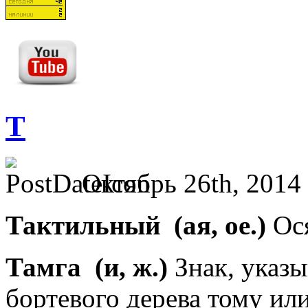
Т
Октябрь 26th, 2014
Тактильный
(ая, ое.)
Ося
Тамга
(и, ж.)
Знак, указ
бортевого дерева тому ил