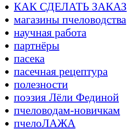
КАК СДЕЛАТЬ ЗАКАЗ
магазины пчеловодства
научная работа
партнёры
пасека
пасечная рецептура
полезности
поэзия Лёли Фединой
пчеловодам-новичкам
пчелоЛАЖА