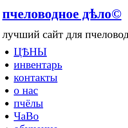
пчеловодное дѣло©
лучший сайт для пчелово
ЦѢНЫ
инвентарь
контакты
о нас
пчёлы
ЧаВо