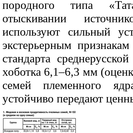
породного типа «Тат
отыскивании источник
используют сильный ус
экстерьерным признакам
стандарта среднерусско
хоботка 6,1–6,3 мм (оцен
семей племенного ядр
устойчиво передают ценны