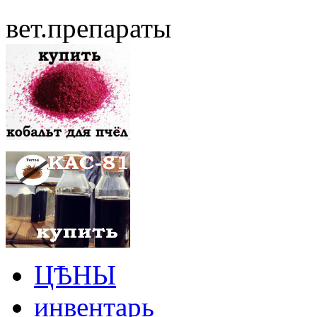
вет.препараты
ЦѢНЫ
инвентарь