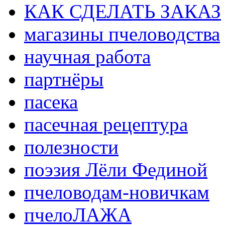
КАК СДЕЛАТЬ ЗАКАЗ
магазины пчеловодства
научная работа
партнёры
пасека
пасечная рецептура
полезности
поэзия Лёли Фединой
пчеловодам-новичкам
пчелоЛАЖА