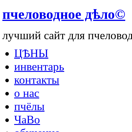
пчеловодное дѣло©
лучший сайт для пчелово
ЦѢНЫ
инвентарь
контакты
о нас
пчёлы
ЧаВо