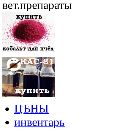
вет.препараты
ЦѢНЫ
инвентарь