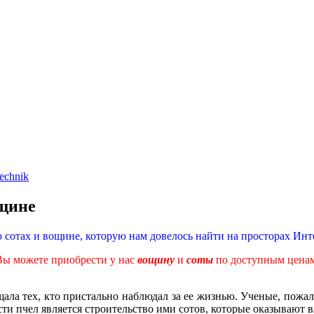
echnik
ощине
отах и вощине, которую нам довелось найти на просторах Интер
Вы можете приобрести у нас
вощину
и
соты
по доступным ценам
ла тех, кто пристально наблюдал за ее жизнью. Ученые, пожал
и пчел является строительство ими сотов, которые оказывают вл