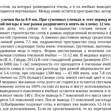
сотов, на которых размещаются пчелы, а в их ячейках выводитс
мещаются вертикально. Между ними остается пространство, котор
лочки была 8-9 мм. При суженных улочках в этот период пч
й погоды в мае рамки раздвигаются опять на улочку 12 мм.
ое дело, что сейчас это в большинстве случаев нельзя сд
ривает строительство сотов в рамках определенной величины и 
стей строения гнезда. А именно: расстояние между средостения
планкой рамок 7,5 мм, надрамочное пространство (под потолк
азличают следующие типы ячеек: пчелиные, трутневые, маточные
адывания меда и перги. Форма шестигранная, а величина соо
Обычная глубина пчелиной ячейки — 11-12 мм. В медовых корпу
м (В.А. Гайдар, 2012).В соте стандартной рамки (размером 435×3
о 6000 (на 1 см2 поверхности сот приходится 4 пчелиные ячейк
бность семьи в сотах для расплода при разной яйценоскости ма
ли 5-6 сотов; при откладке 1500 яиц — 45 000 ячеек, или 7-8 со
ственно на 25% больше).Свежие соты имеют светлый цвет и сост
В медовых магазинах соты долго не старятся и остаются светлым
прежнему почти на 100% состоят из воска и могут использоватьс
о выведенного поколения в ячейках остаются коконы личинок и их
м весит около 140 г. После вывода 6-7 поколений его масса увели
водятся 5-6 поколений пчел. После вывода 15 поколений расплод
983).Выбраковке подлежат соты, в которых уже вывелось 12-14 п
ы для использования. Если не просвечиваются, то их перетапли