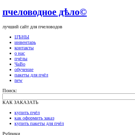
пчеловодное дѣло©
лучший сайт для пчеловодов
ЦѢНЫ
инвентарь
контакты
о нас
пчёлы
ЧаВо
обучение
пакеты для пчёл
new
Поиск:
КАК ЗАКАЗАТЬ
купить пчёл
как оформить заказ
купить пакеты для пчёл
Рубрики