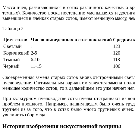
Масса пчел, развивающихся в сотах различного качестваСо вр
темных). Количество воска постепенно уменьшается и достиг
выведшиеся в ячейках старых сотов, имеют меньшую массу, чем 
Таблица 2
Цвет сотов
Число выведенных в соте поколений
Средняя м
Светлый
1
123
Коричневый
2-5
120
Темный
6-10
118
Черный
11-15
106
Своевременная замена старых сотов вновь отстроенными све
пчеловедение. Оптимальным вариантом является замена полов
меньшее количество сотов, то в дальнейшем это уже начнет не
При культурном пчеловодстве соты пчелы отстраивают из в
проблем прошлого. Например, нашим дедам было очень трудн
трутней из-за того, что в сотах было много трутневых яче
увеличить сбор меда.
История изобретения искусственной вощины