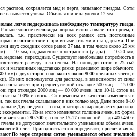
я расплод, сохраняется мед и перга, называют гнездом. Соты
ое называется улочка. Обычная ширина улочки 12 мм.
елам легче поддерживать необходимую температуру гнезда,
Раньше многие пчеловоды широко использовали этот прием, т.
елать, т.к. практически на всех рамках есть постоянные
формы в соответствии с принятыми типами и стандартами. При
ми двух соседних сотов равно 37 мм, в том числе около 25 мм
ом) — 10 мм, подрамочное пространство (у дна) — 10-20 мм,
, медовые, переходные. Существует наибольшая потребность в
тветствует размеру тела пчелы. На площади сотов в 25 см2
сах и магазинных надставках рамки размещают шире обычного,
00 мм) с двух сторон содержится около 8000 пчелиных ячеек, в
и). Из них используется для расплода, в зависимости от силы
тки составляет: при среднесуточной откладке 500 яиц — 15 000
тов; при откладке 2000 яиц — 60 000 ячеек, или 10-11 сотов на
оят на 100% из воска. Со временем их качество изменяется в
и, так как пчелы складывают в них только мед. Даже после 8-10
я дальше.Другое дело — соты, в которых выращивается расплод.
 экскременты. Из-за этого изменяется толщина ячеек, их форма
чивается до 280-300 г, а после 15-17 поколений — до 400-450 г.
а пчелы не допускают значительного уменьшения объема ячеек,
околений пчел. Пригодность сотов определяют, просвечивая на
вают.
По мере старения сотов уменьшается объем пчелиной