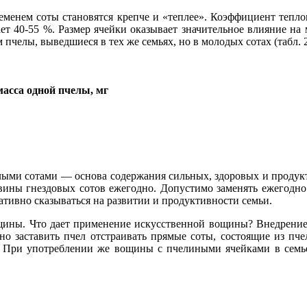
еменем соты становятся крепче и «теплее». Коэффициент теплопр
ает 40-55 %. Размер ячейки оказывает значительное влияние на
пчелы, выведшиеся в тех же семьях, но в молодых сотах (табл. 2
асса одной пчелы, мг
тлыми сотами — основа содержания сильных, здоровых и продук
ины гнездовых сотов ежегодно. Допустимо заменять ежегодно 
гативно сказываться на развитии и продуктивности семьи.
ощины. Что дает применение искусственной вощины? Внедрени
о заставить пчел отстраивать прямые соты, состоящие из пче
ек. При употреблении же вощины с пчелиными ячейками в семье