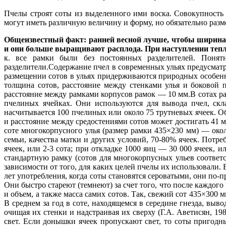
Пчелы строят соты из выделенного ими воска. Совокупность 
могут иметь различную величину и форму, но обязательно раз
Общеизвестный факт: ранней весной лучше, чтобы ширина у
и они больше выращивают расплода. При наступлении тепло
к. все рамки были без постоянных разделителей. Понятн
разделители.Содержание пчел в современных ульях предусмат
размещении сотов в ульях придерживаются природных особенно
толщина сотов, расстояние между стенками улья и боковой 
расстояние между рамками корпусов рамок — 10 мм.В сотах р
пчелиных ячейках. Они используются для вывода пчел, скл
насчитывается 100 пчелиных или около 75 трутневых ячеек. 
и расстояние между средостениями сотов может достигать 41 м
соте многокорпусного улья (размер рамки 435×230 мм) — окол
семьи, качества матки и других условий, 70-80% ячеек. Потре
ячеек, или 2-3 сота; при откладке 1000 яиц — 30 000 ячеек, и
стандартную рамку (сотов для многокорпусных ульев соответ
зависимости от того, для каких целей пчелы их использовали. 
лет употребления, когда соты становятся сероватыми, они по-
Они быстро стареют (темнеют) за счет того, что после каждог
и объем, а также масса самих сотов. Так, свежий сот 435×300 м
В среднем за год в соте, находящемся в середине гнезда, вы
очищая их стенки и надстраивая их сверху (Г.А. Аветисян, 1
свет. Если донышки ячеек пропускают свет, то соты пригодн