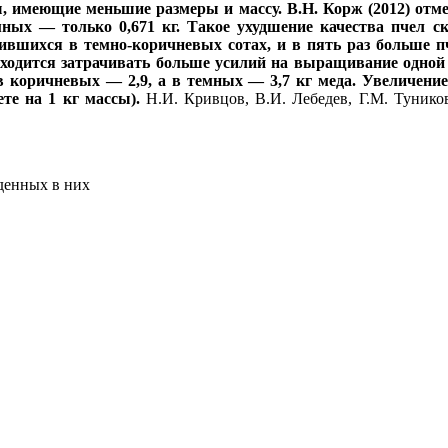
ы, имеющие меньшие размеры и массу. В.Н. Корж (2012) отмеч
емных — только 0,671 кг. Такое ухудшение качества пчел с
дившихся в темно-коричневых сотах, и в пять раз больше п
ходится затрачивать больше усилий на выращивание одной 
в коричневых — 2,9, а в темных — 3,7 кг меда. Увеличение 
те на 1 кг массы).
Н.И. Кривцов, В.И. Лебедев, Г.М. Туников
еденных в них