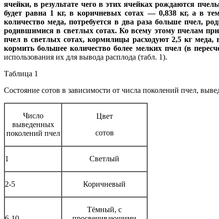
ячейки, в результате чего в этих ячейках рождаются пчел
будет равна 1 кг, в коричневых сотах — 0,838 кг, а в т
количество меда, потребуется в два раза больше пчел, ро
родившимися в светлых сотах. Ко всему этому пчелам при
пчел в светлых сотах, кормилицы расходуют 2,5 кг меда, 
кормить большее количество более мелких пчел (в пересче
использования их для вывода расплода (табл. 1).
Таблица 1
Состояние сотов в зависимости от числа поколений пчел, выв
Число
Цвет
выведенных
сотов
поколений пчел
1
Светлый
2-5
Коричневый
Тёмный, с
6-10
просвечивающими