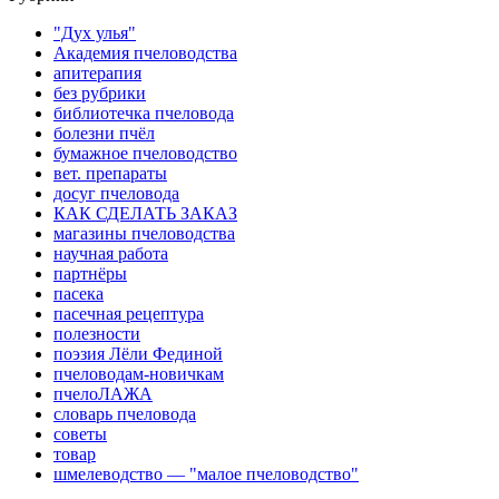
"Дух улья"
Академия пчеловодства
апитерапия
без рубрики
библиотечка пчеловода
болезни пчёл
бумажное пчеловодство
вет. препараты
досуг пчеловода
КАК СДЕЛАТЬ ЗАКАЗ
магазины пчеловодства
научная работа
партнёры
пасека
пасечная рецептура
полезности
поэзия Лёли Фединой
пчеловодам-новичкам
пчелоЛАЖА
словарь пчеловода
советы
товар
шмелеводство — "малое пчеловодство"