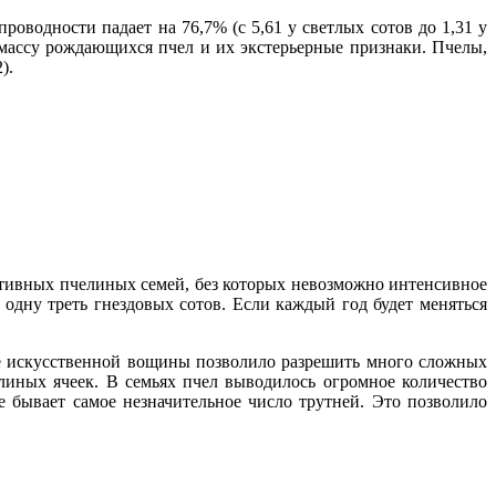
оводности падает на 76,7% (с 5,61 у светлых сотов до 1,31 у
 массу рождающихся пчел и их экстерьерные признаки. Пчелы,
).
тивных пчелиных семей, без которых невозможно интенсивное
одну треть гнездовых сотов. Если каждый год будет меняться
е искусственной вощины позволило разрешить много сложных
линых ячеек. В семьях пчел выводилось огромное количество
 бывает самое незначительное число трутней. Это позволило