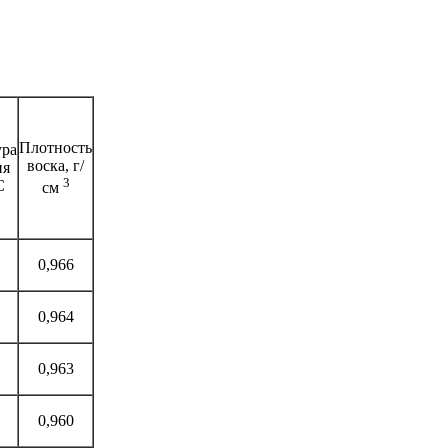
Плотность
ура
воска, г/
ия
3
С
см
0,966
0,964
0,963
0,960