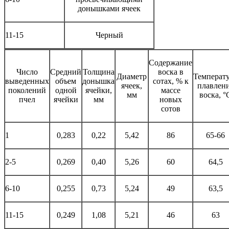
донышками ячеек
11-15
Черный
Содержание
Число
Средний
Толщина
воска в
Диаметр
Температ
выведенных
объем
донышка
сотах, % к
ячеек,
плавлен
поколений
одной
ячейки,
массе
мм
воска, °
пчел
ячейки
мм
новых
сотов
1
0,283
0,22
5,42
86
65-66
2-5
0,269
0,40
5,26
60
64,5
6-10
0,255
0,73
5,24
49
63,5
11-15
0,249
1,08
5,21
46
63