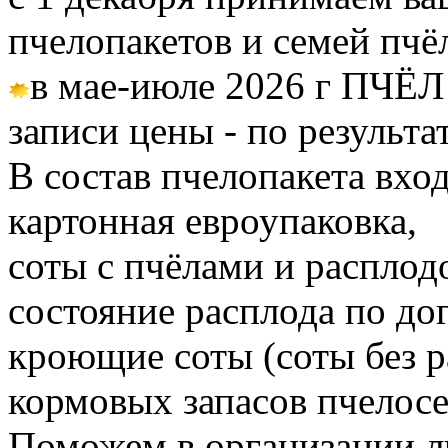
пчелопакетов и семей пч
в мае-июле 2026 г ПЧЁЛ
записи цены - по результа
В состав пчелопакета вход
картонная евроупаковка,
соты с пчёлами и расплод
состояние расплода по до
кроющие соты (соты без 
кормовых запасов пчелос
Поможем в организации л