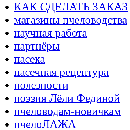
КАК СДЕЛАТЬ ЗАКАЗ
магазины пчеловодства
научная работа
партнёры
пасека
пасечная рецептура
полезности
поэзия Лёли Фединой
пчеловодам-новичкам
пчелоЛАЖА