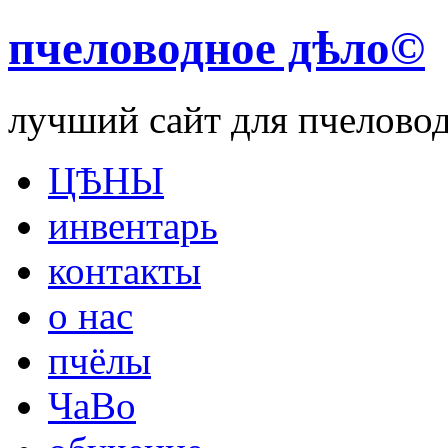
пчеловодное дѣло©
лучший сайт для пчелово
ЦѢНЫ
инвентарь
контакты
о нас
пчёлы
ЧаВо