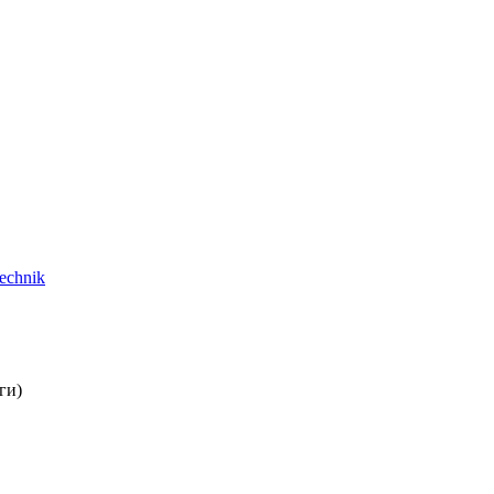
echnik
ги)