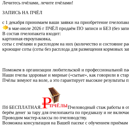
Лечитесь пчёлами, лечите пчёлами!
ЗАПИСЬ НА ПЧЁЛ
с 1 декабря принимаем ваши заявки на приобретение пчелопак
в мае-июле 2026 г ПЧЁЛ продаём ПО записи и БЕЗ (без запи
В состав пчелопакета входит:
картонная евроупаковка,
соты с пчёлами и расплодом на них (количество и состояние ра
кроющие соты (соты без расплода для размещения кормовых за
Поможем в организации любительской и профессиональной па
Наши пчелы здоровые и мирные («сытые», как говорили в стари
Пчёлы зимуют на воле, а это гарантирует высокие результаты 
Пб БЕСПЛАТНАЯ.
Пчеловодный стаж работы в от
берём денег за тару для пчелопакета по предзаказу и не вкл
Проводим мастер-классы по пчеловодству.
Возможна консультация на Вашей пасеке с обучением приёмам 