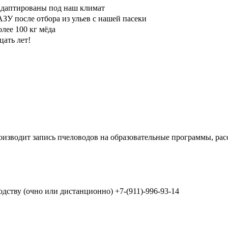
птированы под наш климат
 после отбора из ульев с нашей пасеки
ее 100 кг мёда
цать лет!
оизводит запись пчеловодов на образовательные программы, ра
дству (очно или дистанционно) +7-(911)-996-93-14