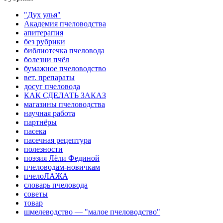
"Дух улья"
Академия пчеловодства
апитерапия
без рубрики
библиотечка пчеловода
болезни пчёл
бумажное пчеловодство
вет. препараты
досуг пчеловода
КАК СДЕЛАТЬ ЗАКАЗ
магазины пчеловодства
научная работа
партнёры
пасека
пасечная рецептура
полезности
поэзия Лёли Фединой
пчеловодам-новичкам
пчелоЛАЖА
словарь пчеловода
советы
товар
шмелеводство — "малое пчеловодство"