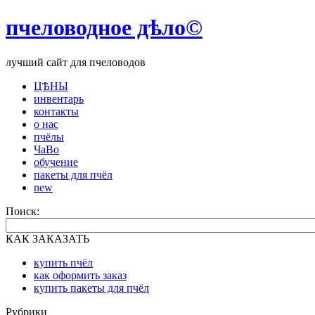
пчеловодное дѣло©
лучший сайт для пчеловодов
ЦѢНЫ
инвентарь
контакты
о нас
пчёлы
ЧаВо
обучение
пакеты для пчёл
new
Поиск:
КАК ЗАКАЗАТЬ
купить пчёл
как оформить заказ
купить пакеты для пчёл
Рубрики