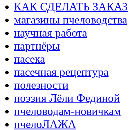
КАК СДЕЛАТЬ ЗАКАЗ
магазины пчеловодства
научная работа
партнёры
пасека
пасечная рецептура
полезности
поэзия Лёли Фединой
пчеловодам-новичкам
пчелоЛАЖА