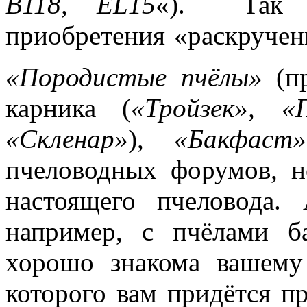
B118, EL15
«). Так ж
приобретения «раскручен
«Породистые пчёлы»
(пр
карника (
«Тройзек», «
«Скленар»
),
«Бакфаст»
пчеловодных форумов, н
настоящего пчеловода. 
например, с пчёлами б
хорошо знакома вашему
которого вам придётся пр