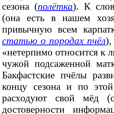
сезона (
полётка
). К сло
(она есть в нашем хоз
привычную всем карпат
статью о породах пчёл
)
«нетерпимо относится к л
чужой подсаженной мат
Бакфастские пчёлы раз
концу сезона и по это
расходуют свой мёд 
достоверности информ