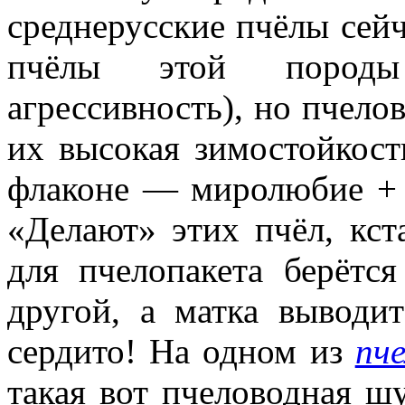
среднерусские пчёлы сейч
пчёлы этой породы
агрессивность), но пчело
их высокая зимостойкость
флаконе — миролюбие + 
«Делают» этих пчёл, кст
для пчелопакета берётс
другой, а матка выводи
сердито! На одном из
пч
такая вот пчеловодная шу