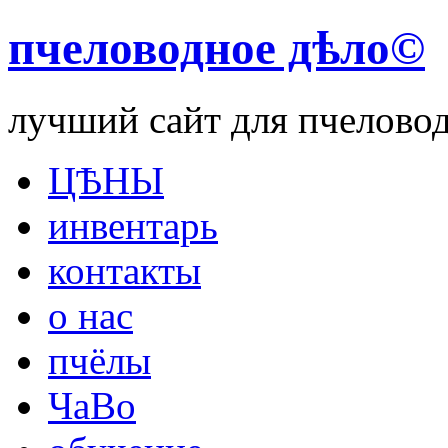
пчеловодное дѣло©
лучший сайт для пчелово
ЦѢНЫ
инвентарь
контакты
о нас
пчёлы
ЧаВо