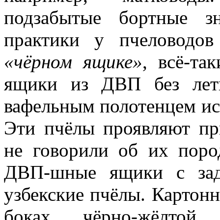
подзабытые бортные з
практики у пчеловодов
«чёрном ящике»
, всё-т
ящики из ДВП без лет
вафельным полотенцем ис
Эти пчёлы проявляют пр
не говорили об их поро
ДВП-шные ящики с за
узбекские пчёлы. Картон
боках чёрно-жёлтой