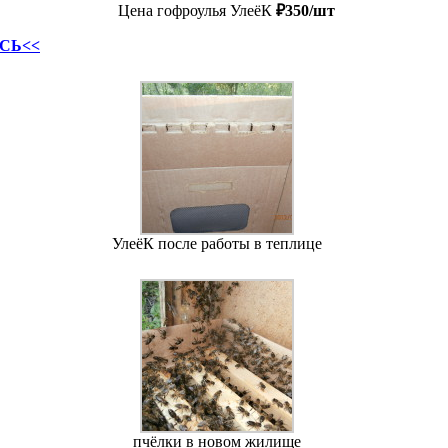
Цена гофроулья УлеёК
₽350/шт
ЕСЬ<<
УлеёК после работы в теплице
пчёлки в новом жилище