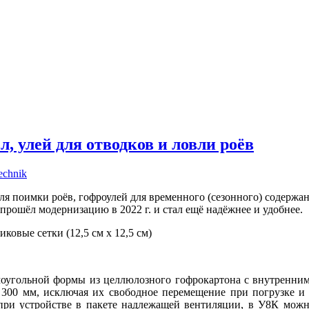
, улей для отводков и ловли роёв
echnik
для поимки роёв, гофроулей для временного (сезонного) содержа
 прошёл модернизацию в 2022 г. и стал ещё надёжнее и удобнее.
иковые сетки (12,5 см х 12,5 см)
ямоугольной формы из целлюлозного гофрокартона с внутренним
300 мм, исключая их свободное перемещение при погрузке и 
 при устройстве в пакете надлежащей вентиляции, в У8К можн