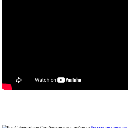
УлеёК — это улей из гофрокартона нового поколения + Наши п
заслужили признание пчеловодов-практиков + Наши пакеты д
5 минут! НАДЁЖНОСТЬ В ПРОСТОТЕ! Закажи тару для пчелопакет
вентиляцию. Мы единственные производители гофротары для пч
самовывоз + До транспортной компании довезём за наш счёт.
Опубликовано в рубрике
бумажное пчелово