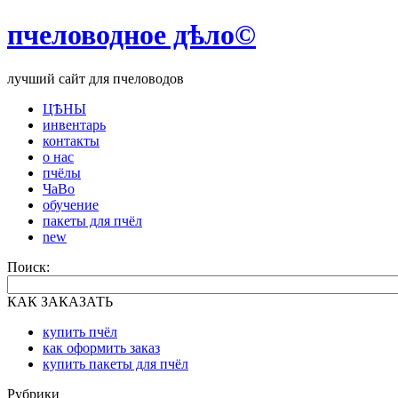
пчеловодное дѣло©
лучший сайт для пчеловодов
ЦѢНЫ
инвентарь
контакты
о нас
пчёлы
ЧаВо
обучение
пакеты для пчёл
new
Поиск:
КАК ЗАКАЗАТЬ
купить пчёл
как оформить заказ
купить пакеты для пчёл
Рубрики