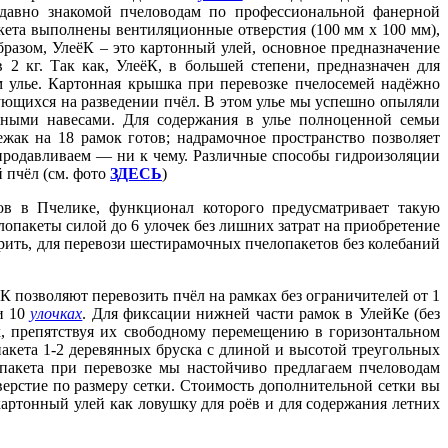
(давно знакомой пчеловодам по профессиональной фанерной
кета выполнены вентиляционные отверстия (100 мм х 100 мм),
бразом, УлеёК – это картонный улей, основное предназначение
2 кг. Так как, УлеёК, в большей степени, предназначен для
м улье. Картонная крышка при перевозке пчелосемей надёжно
ующихся на разведении пчёл. В этом улье мы успешно опыляли
нными навесами. Для содержания в улье полноценной семьи
жак на 18 рамок готов; надрамочное пространство позволяет
 продавливаем — ни к чему. Различные способы гидроизоляции
 пчёл (см. фото
ЗДЕСЬ
)
ов в Пчелике, функционал которого предусматривает такую
опакеты силой до 6 улочек без лишних затрат на приобретение
арить, для перевози шестирамочных пчелопакетов без колебаний
К позволяют перевозить пчёл на рамках без ограничителей от 1
и 10
улочках
. Для фиксации нижней части рамок в УлейКе (без
, препятствуя их свободному перемещению в горизонтальном
пакета 1-2 деревянных бруска с длиной и высотой треугольных
пакета при перевозке мы настойчиво предлагаем пчеловодам
ерстие по размеру сетки. Стоимость дополнительной сетки вы
артонный улей как ловушку для роёв и для содержания летних