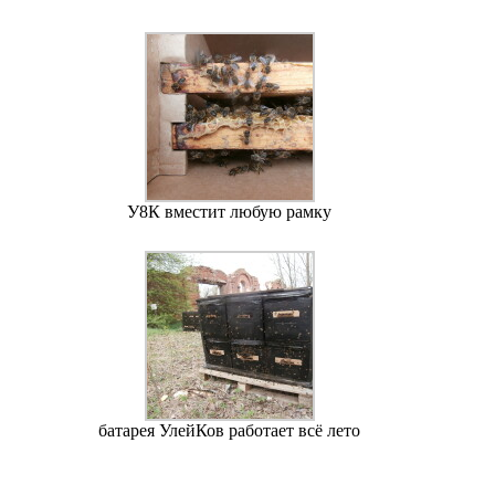
У8К вместит любую рамку
батарея УлейКов работает всё лето