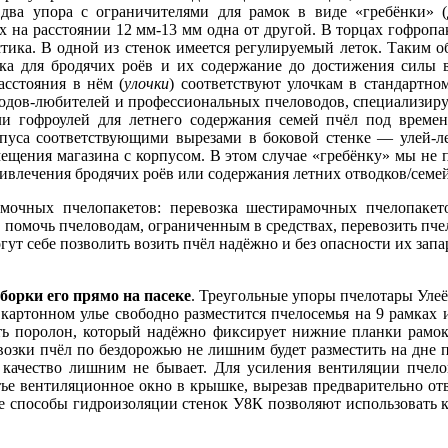
два упора с ограничителями для рамок в виде «гребёнки» 
 на расстоянии 12 мм-13 мм одна от другой. В торцах гофропа
тика. В одной из стенок имеется регулируемый леток. Таким о
ка для бродячих роёв и их содержание до достижения силы в 
асстояния в нём (
улочки
) соответствуют улочкам в стандартно
оводов-любителей и профессиональных пчеловодов, специализир
ли гофроулей для летнего содержания семей пчёл под време
пуса соответствующими вырезами в боковой стенке — улей-ле
вмещения магазина с корпусом. В этом случае «гребёнку» мы не
ивлечения бродячих роёв или содержания летних отводков/семей
мочных пчелопакетов: перевозка шестирамочных пчелопакет
 помочь пчеловодам, ограниченным в средствах, перевозить пчел
гут себе позволить возить пчёл надёжно и без опасности их зап
борки его прямо на пасеке
. Треугольные упоры пчелотары Улеё
 картонном улье свободно разместится пчелосемья на 9 рамках 
ть поролон, который надёжно фиксирует нижние планки рамок
евозки пчёл по бездорожью не лишним будет разместить на дне 
 качество лишним не бывает. Для усиления вентиляции пчело
тье вентиляционное окно в крышке, вырезав предварительно отв
 способы гидроизоляции стенок У8К позволяют использовать к