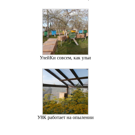
УлейКи совсем, как ульи
У8К работает на опылении