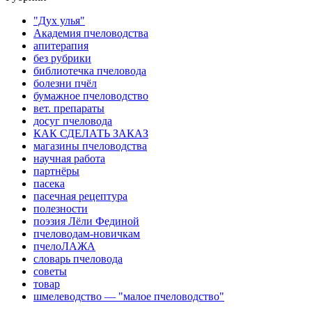
"Дух улья"
Академия пчеловодства
апитерапия
без рубрики
библиотечка пчеловода
болезни пчёл
бумажное пчеловодство
вет. препараты
досуг пчеловода
КАК СДЕЛАТЬ ЗАКАЗ
магазины пчеловодства
научная работа
партнёры
пасека
пасечная рецептура
полезности
поэзия Лёли Фединой
пчеловодам-новичкам
пчелоЛАЖА
словарь пчеловода
советы
товар
шмелеводство — "малое пчеловодство"