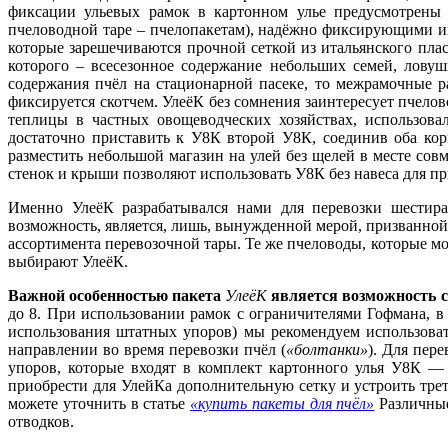
фиксации ульевых рамок в картонном улье предусмотрены 
пчеловодной таре – пчелопакетам), надёжно фиксирующими их
которые зарешечиваются прочной сеткой из итальянского плас
которого – всесезонное содержание небольших семей, ловуш
содержания пчёл на стационарной пасеке, то межрамочные р
фиксируется скотчем. УлеёК без сомнения заинтересует пчел
теплицы в частных овощеводческих хозяйствах, использова
достаточно приставить к У8К второй У8К, соединив оба кор
разместить небольшой магазин на улей без щелей в месте со
стенок и крыши позволяют использовать У8К без навеса для пр
Именно УлеёК разрабатывался нами для перевозки шестира
возможность, является, лишь, вынужденной мерой, призванной
ассортимента перевозочной тары. Те же пчеловоды, которые мо
выбирают УлеёК.
Важной особенностью пакета
УлеёК
является
возможность с
до 8. При использовании рамок с ограничителями Гофмана, в
использования штатных упоров) мы рекомендуем использова
направлении во время перевозки пчёл (
«болтанки»
). Для пер
упоров, которые входят в комплект картонного улья У8К —
приобрести для УлейКа дополнительную сетку и устроить тре
можете уточнить в статье
«купить пакеты для пчёл»
Различные
отводков.