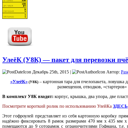
УлеёК (У8К) — пакет для перевозки пчёл
Декабрь 25th, 2015 |
Автор:
Pas
«
УлеёК
»
– картонная тара для пчелопакета, ловушка 
(У8К)
размещения, отводков, «стартеров»
В комплект У8К входят:
корпус, крышка, два упора, две пласт
Посмотрите короткий ролик по использованию УлейКа
ЗДЕСЬ
Этот гофроулей представляет из себя картонную коробку пр
надёжно фиксировать 8 рамок размерами 470 мм х 435 мм х 
помещаются до 9 соторамок с ограничителями Гофмана, т.е.